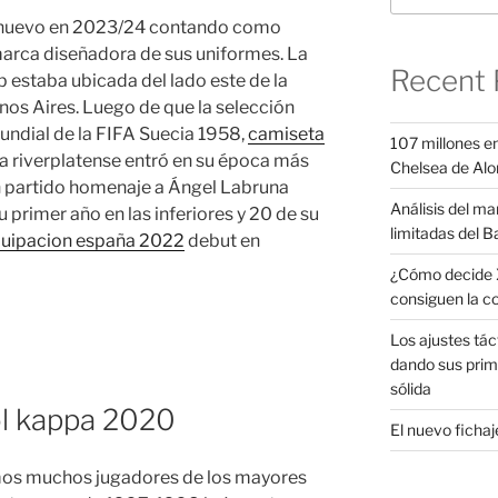
 de nuevo en 2023/24 contando como
arca diseñadora de sus uniformes. La
Recent 
b estaba ubicada del lado este de la
os Aires. Luego de que la selección
undial de la FIFA Suecia 1958,
camiseta
107 millones en
la riverplatense entró en su época más
Chelsea de Alo
un partido homenaje a Ángel Labruna
Análisis del ma
 primer año en las inferiores y 20 de su
limitadas del B
uipacion españa 2022
debut en
¿Cómo decide X
consiguen la c
Los ajustes tác
dando sus prim
sólida
ol kappa 2020
El nuevo fichaje
emos muchos jugadores de los mayores