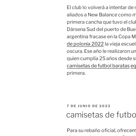
El club lo volverá a intentar
aliados a New Balance como m
primera cancha que tuvo el clu
Dársena Sud del puerto de Buen
argentina fracase en la Copa M
de polonia 2022
la vieja escue
oscura. Ese año le realizaron 
quien cumplía 25 años desde su
camisetas de futbol baratas
eq
primera.
PUBLICADO
7 DE JUNIO DE 2023
EL
camisetas de futb
Para su rebaño oficial, ofrec