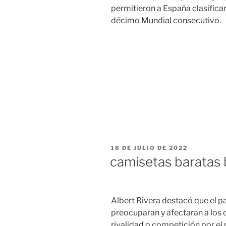
permitieron a España clasific
décimo Mundial consecutivo.
PUBLICADO
18 DE JULIO DE 2022
EL
camisetas baratas 
Albert Rivera destacó que el p
preocuparan y afectaran a los 
rivalidad o competición por el