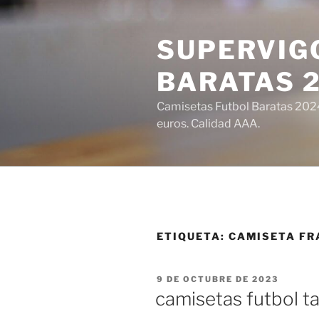
Saltar
al
SUPERVIGO
contenido
BARATAS 
Camisetas Futbol Baratas 2024 
euros. Calidad AAA.
ETIQUETA:
CAMISETA FR
PUBLICADO
9 DE OCTUBRE DE 2023
EL
camisetas futbol ta