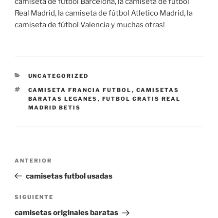
camiseta de fútbol Barcelona, la camiseta de fútbol
Real Madrid, la camiseta de fútbol Atletico Madrid, la
camiseta de fútbol Valencia y muchas otras!
CATEGORÍAS
UNCATEGORIZED
ETIQUETAS
CAMISETA FRANCIA FUTBOL
,
CAMISETAS
BARATAS LEGANES
,
FUTBOL GRATIS REAL
MADRID BETIS
Navegación
Entrada
ANTERIOR
de
anterior:
camisetas futbol usadas
entradas
Siguiente
SIGUIENTE
entrada
camisetas originales baratas