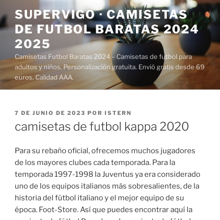
Saltar
SUPERVIGO · CAMISETAS
al
DE FUTBOL BARATAS 2024
contenido
2025
Camisetas Futbol Baratas 2024 – Camisetas de futbol para
adultos y niños. Personalización gratuita. Envió gratis desde 69
euros. Calidad AAA.
PUBLICADO
7 DE JUNIO DE 2023
POR
ISTERN
EL
camisetas de futbol kappa 2020
Para su rebaño oficial, ofrecemos muchos jugadores
de los mayores clubes cada temporada. Para la
temporada 1997-1998 la Juventus ya era considerado
uno de los equipos italianos más sobresalientes, de la
historia del fútbol italiano y el mejor equipo de su
época. Foot-Store. Así que puedes encontrar aquí la