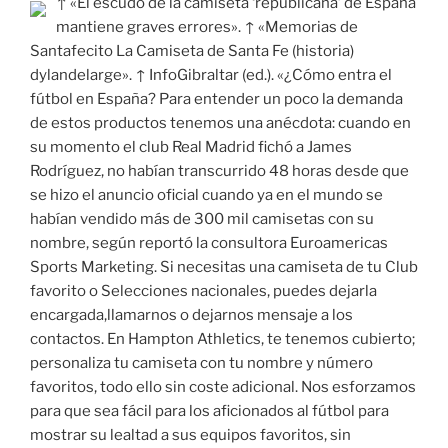
↑ «El escudo de la camiseta ‘republicana’ de España
mantiene graves errores». ↑ «Memorias de
Santafecito La Camiseta de Santa Fe (historia)
dylandelarge». ↑ InfoGibraltar (ed.). «¿Cómo entra el
fútbol en España? Para entender un poco la demanda
de estos productos tenemos una anécdota: cuando en
su momento el club Real Madrid fichó a James
Rodríguez, no habían transcurrido 48 horas desde que
se hizo el anuncio oficial cuando ya en el mundo se
habían vendido más de 300 mil camisetas con su
nombre, según reportó la consultora Euroamericas
Sports Marketing. Si necesitas una camiseta de tu Club
favorito o Selecciones nacionales, puedes dejarla
encargada,llamarnos o dejarnos mensaje a los
contactos. En Hampton Athletics, te tenemos cubierto;
personaliza tu camiseta con tu nombre y número
favoritos, todo ello sin coste adicional. Nos esforzamos
para que sea fácil para los aficionados al fútbol para
mostrar su lealtad a sus equipos favoritos, sin