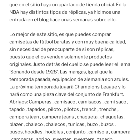
que en el sitio haya un apartado de tienda oficial. En la
NBA hay distintos tipos de réplicas, ya hicimos una
entrada en el blog hace unas semanas sobre ello.
Lo mejor de este sitio, es que puedes comprar
camisetas de fútbol baratas y con muy buena calidad,
sin necesidad de preocuparte de si son réplicas,
puesto que ellos venden solamente productos
originales. Justo detrás del cuello se puede leer el lema
‘Soñando desde 1928’. Las mangas, igual que la
temporada pasada, equipacion de alemania son azules.
La próxima temporada jugará Champions League y lo
hará como una pieza clave del conjunto de Frankfurt.
Abrigos: Camperas , camisaco , camisacos , cami saco ,
tapado , tapados , piloto , pilotos , trench , trenchs ,
campera jean , campera jeans , chaqueta , chaquetas ,
blazer , chaleco , chalecos , tunicas , buzo , buzos ,
busos, hoodies , hoddies , conjunto , camisola , campera
, camperas , abrigo , sweater , sweaters , tapado ,