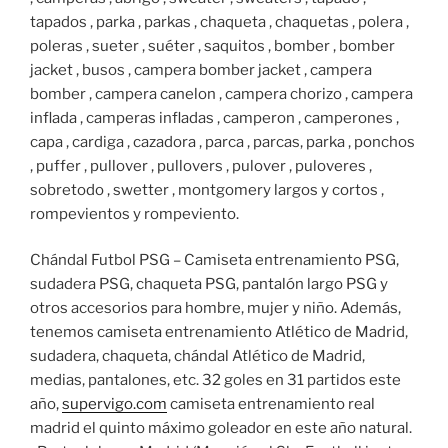
tapados , parka , parkas , chaqueta , chaquetas , polera ,
poleras , sueter , suéter , saquitos , bomber , bomber
jacket , busos , campera bomber jacket , campera
bomber , campera canelon , campera chorizo , campera
inflada , camperas infladas , camperon , camperones ,
capa , cardiga , cazadora , parca , parcas, parka , ponchos
, puffer , pullover , pullovers , pulover , puloveres ,
sobretodo , swetter , montgomery largos y cortos ,
rompevientos y rompeviento.
Chándal Futbol PSG – Camiseta entrenamiento PSG,
sudadera PSG, chaqueta PSG, pantalón largo PSG y
otros accesorios para hombre, mujer y niño. Además,
tenemos camiseta entrenamiento Atlético de Madrid,
sudadera, chaqueta, chándal Atlético de Madrid,
medias, pantalones, etc. 32 goles en 31 partidos este
año,
supervigo.com
camiseta entrenamiento real
madrid el quinto máximo goleador en este año natural.