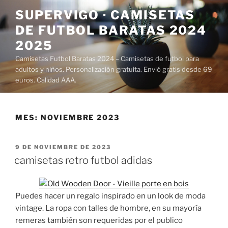
Saltar
SUPERVIGO · CAMISETAS
al
DE FUTBOL BARATAS 2024
contenido
2025
Camisetas Futbol Baratas 2024 – Camisetas de futbol para
adultos y niños. Personalización gratuita. Envió gratis desde 69
euros. Calidad AAA.
MES:
NOVIEMBRE 2023
PUBLICADO
9 DE NOVIEMBRE DE 2023
EL
camisetas retro futbol adidas
Puedes hacer un regalo inspirado en un look de moda
vintage. La ropa con talles de hombre, en su mayoría
remeras también son requeridas por el publico