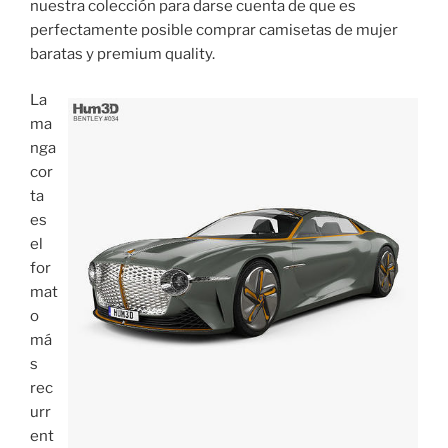
nuestra colección para darse cuenta de que es
perfectamente posible comprar camisetas de mujer
baratas y premium quality.
La
ma
nga
cor
ta
es
el
for
mat
o
má
s
rec
urr
ent