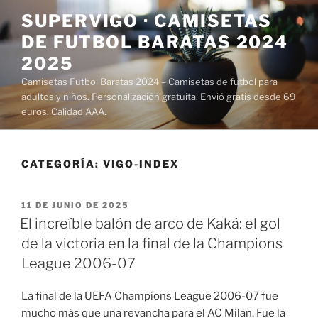
Saltar
SUPERVIGO · CAMISETAS
al
DE FUTBOL BARATAS 2024
contenido
2025
Camisetas Futbol Baratas 2024 – Camisetas de futbol para
adultos y niños. Personalización gratuita. Envió gratis desde 69
euros. Calidad AAA.
CATEGORÍA:
VIGO-INDEX
PUBLICADO
11 DE JUNIO DE 2025
EL
El increíble balón de arco de Kaká: el gol
de la victoria en la final de la Champions
League 2006-07
La final de la UEFA Champions League 2006-07 fue
mucho más que una revancha para el AC Milan. Fue la