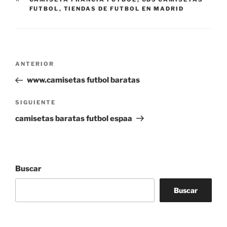
FUTBOL
,
TIENDAS DE FUTBOL EN MADRID
Navegación
Entrada
ANTERIOR
de
anterior:
www.camisetas futbol baratas
entradas
Siguiente
SIGUIENTE
entrada
camisetas baratas futbol espaa
Buscar
Buscar