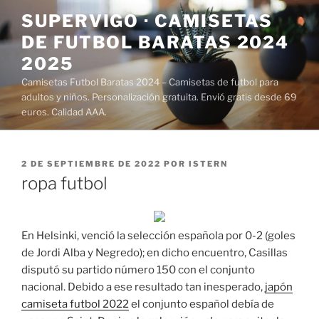
Saltar
SUPERVIGO · CAMISETAS
al
DE FUTBOL BARATAS 2024
contenido
2025
Camisetas Futbol Baratas 2024 – Camisetas de futbol para
adultos y niños. Personalización gratuita. Envió gratis desde 69
euros. Calidad AAA.
PUBLICADO
2 DE SEPTIEMBRE DE 2022
POR
ISTERN
EL
ropa futbol
En Helsinki, venció la selección española por 0-2 (goles
de Jordi Alba y Negredo); en dicho encuentro, Casillas
disputó su partido número 150 con el conjunto
nacional. Debido a ese resultado tan inesperado,
japón
camiseta futbol 2022
el conjunto español debía de