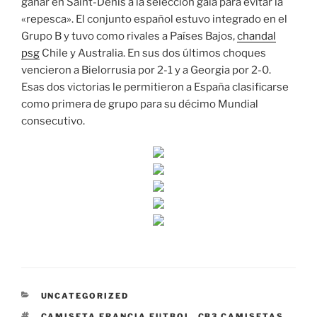
ganar en Saint-Denis a la selección gala para evitar la
«repesca». El conjunto español estuvo integrado en el
Grupo B y tuvo como rivales a Países Bajos,
chandal
psg
Chile y Australia. En sus dos últimos choques
vencieron a Bielorrusia por 2-1 y a Georgia por 2-0.
Esas dos victorias le permitieron a España clasificarse
como primera de grupo para su décimo Mundial
consecutivo.
CATEGORÍAS
UNCATEGORIZED
ETIQUETAS
CAMISETA FRANCIA FUTBOL
,
CB3 CAMISETAS