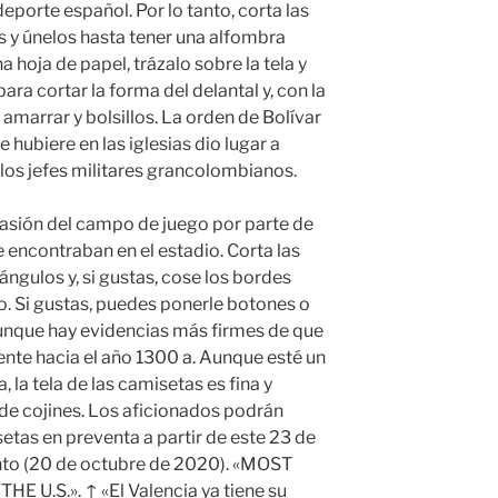
deporte español. Por lo tanto, corta las
 y únelos hasta tener una alfombra
 hoja de papel, trázalo sobre la tela y
para cortar la forma del delantal y, con la
e amarrar y bolsillos. La orden de Bolívar
e hubiere en las iglesias dio lugar a
los jefes militares grancolombianos.
asión del campo de juego por parte de
 encontraban en el estadio. Corta las
ngulos y, si gustas, cose los bordes
o. Si gustas, puedes ponerle botones o
unque hay evidencias más firmes de que
nte hacia el año 1300 a. Aunque esté un
la tela de las camisetas es fina y
de cojines. Los aficionados podrán
tas en preventa a partir de este 23 de
nto (20 de octubre de 2020). «MOST
U.S.». ↑ «El Valencia ya tiene su