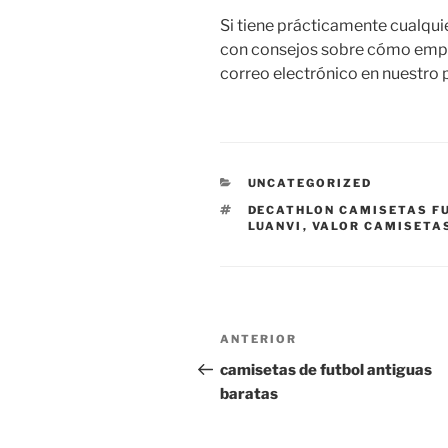
Si tiene prácticamente cualqui
con consejos sobre cómo emp
correo electrónico en nuestro p
CATEGORÍAS
UNCATEGORIZED
ETIQUETAS
DECATHLON CAMISETAS F
LUANVI
,
VALOR CAMISETA
Navegación
Entrada
ANTERIOR
de
anterior:
camisetas de futbol antiguas
baratas
entradas