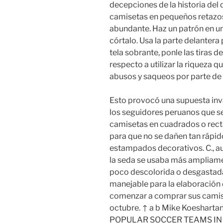
decepciones de la historia del 
camisetas en pequeños retazos
abundante. Haz un patrón en una
córtalo. Usa la parte delantera 
tela sobrante, ponle las tiras d
respecto a utilizar la riqueza qu
abusos y saqueos por parte de 
Esto provocó una supuesta inv
los seguidores peruanos que se
camisetas en cuadrados o rectá
para que no se dañen tan rápid
estampados decorativos. C., a
la seda se usaba más ampliame
poco descolorida o desgastada, 
manejable para la elaboración 
comenzar a comprar sus camise
octubre. ↑ a b Mike Koesharta
POPULAR SOCCER TEAMS IN THE 