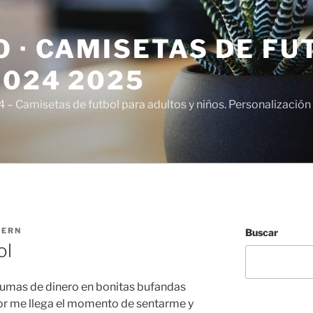
 · CAMISETAS DE FU
2024 2025
– Camisetas de futbol para adultos y niños. Personalización 
TERN
Buscar
ol
sumas de dinero en bonitas bufandas
jor me llega el momento de sentarme y