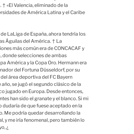
 ↑ «El Valencia, eliminado de la
rsidades de América Latina y el Caribe
a, de LaLiga de España, ahora tendría los
as Águilas del América. ↑ La
aciones más común era de CONCACAF y
 donde selecciones de ambas
pa América y la Copa Oro. Hermann era
enador del Fortuna Düsseldorf, por su
 del área deportiva del FC Bayern
año, se jugó el segundo clásico de la
único jugado en Europa. Desde entonces,
tes han sido el granate y el blanco. Si mi
yo dudaría de que fuese aceptado en la
. Me podría quedar desarrollando la
l, y me iría fenomenal, pero también lo
o, ¿