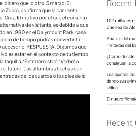
Recent 
 dinero que lo otro. 5 marzo: El
acio Zoido, confirma que la camiseta
l Cruz. El motivo por el que el conjunto
107 millones en
alternativa de visitante, es debido a que
Chelsea de Alo
ido en 1980 en el Dalymount Park, casa
Análisis del ma
n poco de tiempo podrás convertir tu
limitadas del B
oso accesorio. RESPUESTA. Digamos que
ivo es estar en el contexto de tu tiempo.
¿Cómo decide X
 taquilla, ‘Extraterrestre’, ‘Verbo’ o
consiguen la c
a el futuro. Las alfombras hechas con
Los ajustes tác
entradas de los cuartos o los pies de la
dando sus prim
sólida
El nuevo fichaje
Recent