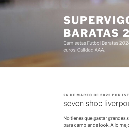
Saltar
al
SUPERVIGO
contenido
BARATAS 
Camisetas Futbol Baratas 2024 
euros. Calidad AAA.
PUBLICADO
26 DE MARZO DE 2022
POR
IS
EL
seven shop liverpo
No tienes que gastar grandes 
para cambiar de look. A lo me