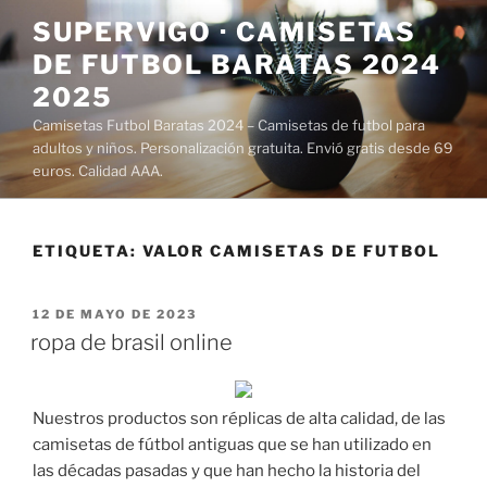
Saltar
SUPERVIGO · CAMISETAS
al
DE FUTBOL BARATAS 2024
contenido
2025
Camisetas Futbol Baratas 2024 – Camisetas de futbol para
adultos y niños. Personalización gratuita. Envió gratis desde 69
euros. Calidad AAA.
ETIQUETA:
VALOR CAMISETAS DE FUTBOL
PUBLICADO
12 DE MAYO DE 2023
EL
ropa de brasil online
Nuestros productos son réplicas de alta calidad, de las
camisetas de fútbol antiguas que se han utilizado en
las décadas pasadas y que han hecho la historia del