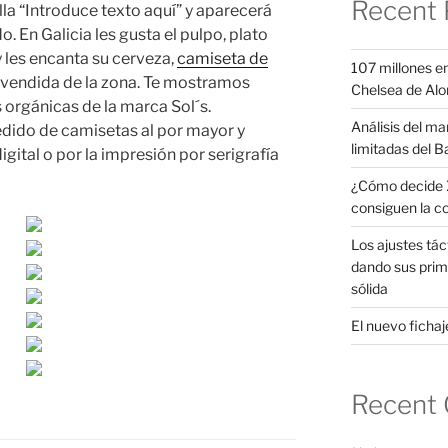
Recent 
illa “Introduce texto aquí” y aparecerá
. En Galicia les gusta el pulpo, plato
y les encanta su cerveza,
camiseta de
107 millones en
vendida de la zona. Te mostramos
Chelsea de Alo
orgánicas de la marca Sol´s.
Análisis del ma
dido de camisetas al por mayor y
limitadas del B
gital o por la impresión por serigrafía
¿Cómo decide X
consiguen la c
Los ajustes tác
dando sus prim
sólida
El nuevo fichaje
Recent