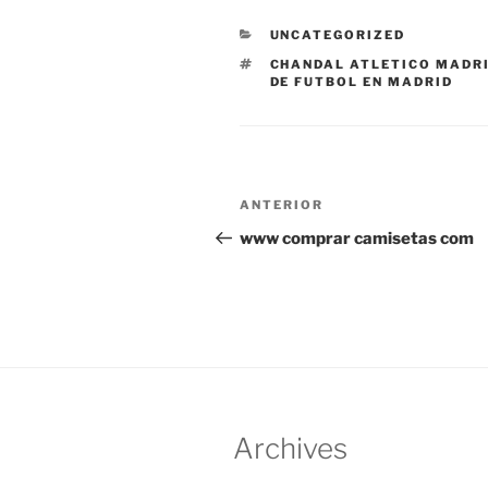
CATEGORÍAS
UNCATEGORIZED
ETIQUETAS
CHANDAL ATLETICO MADRI
DE FUTBOL EN MADRID
Navegación
Entrada
ANTERIOR
de
anterior:
www comprar camisetas com
entradas
Archives