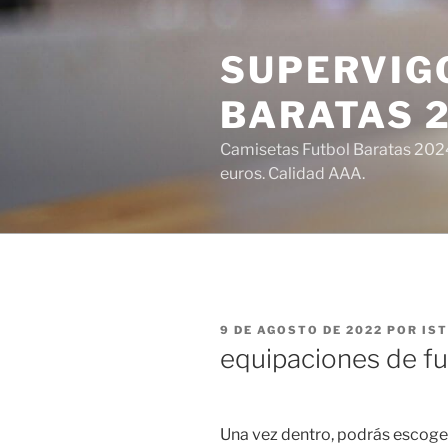
Saltar
al
SUPERVIGO
contenido
BARATAS 
Camisetas Futbol Baratas 2024 
euros. Calidad AAA.
PUBLICADO
9 DE AGOSTO DE 2022
POR
IS
EL
equipaciones de fu
Una vez dentro, podrás escoger