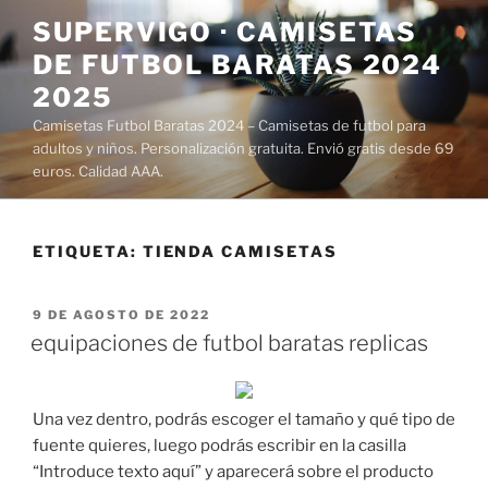
Saltar
SUPERVIGO · CAMISETAS
al
DE FUTBOL BARATAS 2024
contenido
2025
Camisetas Futbol Baratas 2024 – Camisetas de futbol para
adultos y niños. Personalización gratuita. Envió gratis desde 69
euros. Calidad AAA.
ETIQUETA:
TIENDA CAMISETAS
PUBLICADO
9 DE AGOSTO DE 2022
EL
equipaciones de futbol baratas replicas
Una vez dentro, podrás escoger el tamaño y qué tipo de
fuente quieres, luego podrás escribir en la casilla
“Introduce texto aquí” y aparecerá sobre el producto