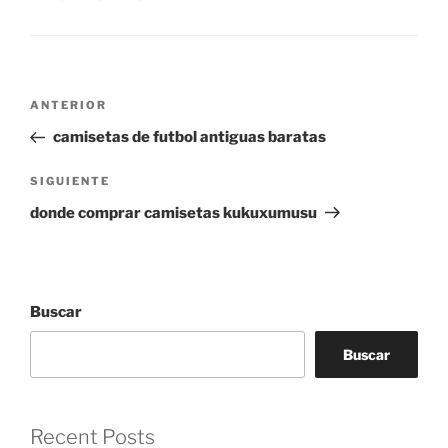
Navegación
Entrada
ANTERIOR
de
anterior:
camisetas de futbol antiguas baratas
entradas
Siguiente
SIGUIENTE
entrada
donde comprar camisetas kukuxumusu
Buscar
Buscar
Recent Posts