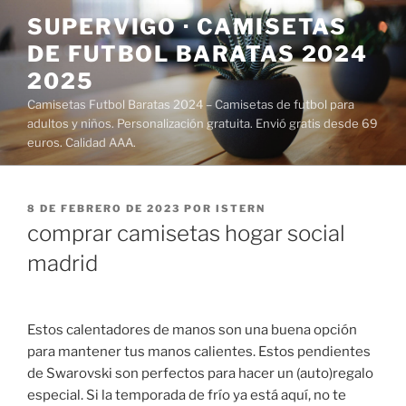
Saltar
SUPERVIGO · CAMISETAS
al
DE FUTBOL BARATAS 2024
contenido
2025
Camisetas Futbol Baratas 2024 – Camisetas de futbol para
adultos y niños. Personalización gratuita. Envió gratis desde 69
euros. Calidad AAA.
PUBLICADO
8 DE FEBRERO DE 2023
POR
ISTERN
EL
comprar camisetas hogar social
madrid
Estos calentadores de manos son una buena opción
para mantener tus manos calientes. Estos pendientes
de Swarovski son perfectos para hacer un (auto)regalo
especial. Si la temporada de frío ya está aquí, no te