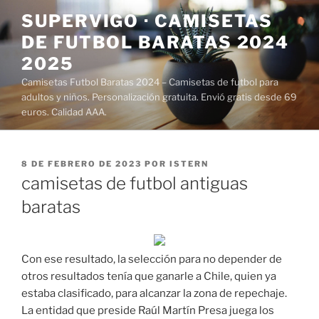
Saltar
SUPERVIGO · CAMISETAS
al
DE FUTBOL BARATAS 2024
contenido
2025
Camisetas Futbol Baratas 2024 – Camisetas de futbol para
adultos y niños. Personalización gratuita. Envió gratis desde 69
euros. Calidad AAA.
PUBLICADO
8 DE FEBRERO DE 2023
POR
ISTERN
EL
camisetas de futbol antiguas
baratas
Con ese resultado, la selección para no depender de
otros resultados tenía que ganarle a Chile, quien ya
estaba clasificado, para alcanzar la zona de repechaje.
La entidad que preside Raúl Martín Presa juega los