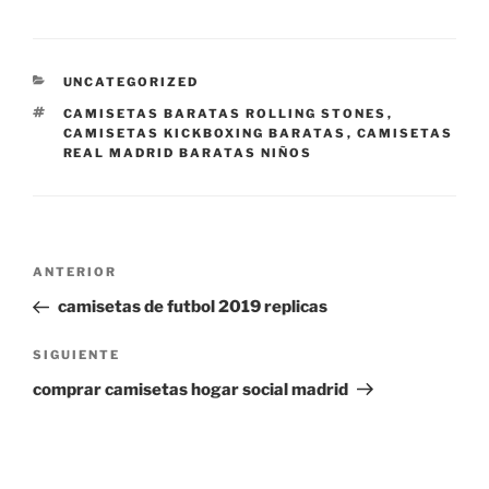
CATEGORÍAS
UNCATEGORIZED
ETIQUETAS
CAMISETAS BARATAS ROLLING STONES
,
CAMISETAS KICKBOXING BARATAS
,
CAMISETAS
REAL MADRID BARATAS NIÑOS
Navegación
Entrada
ANTERIOR
de
anterior:
camisetas de futbol 2019 replicas
entradas
Siguiente
SIGUIENTE
entrada
comprar camisetas hogar social madrid