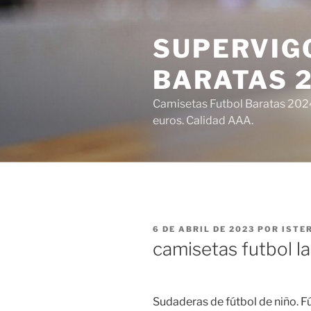
Saltar
al
SUPERVIGO
contenido
BARATAS 
Camisetas Futbol Baratas 2024 
euros. Calidad AAA.
PUBLICADO
6 DE ABRIL DE 2023
POR
ISTE
EL
camisetas futbol la
Sudaderas de fútbol de niño. Fú