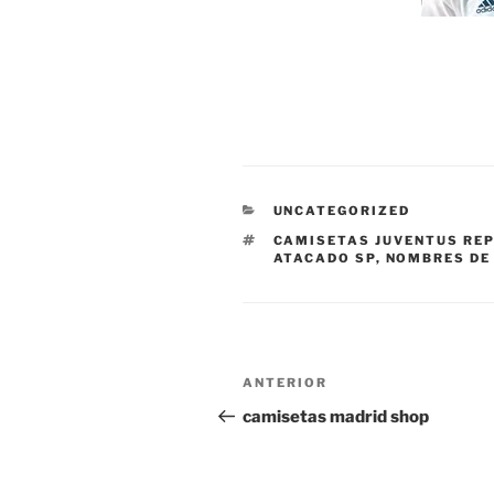
CATEGORÍAS
UNCATEGORIZED
ETIQUETAS
CAMISETAS JUVENTUS RE
ATACADO SP
,
NOMBRES DE
Navegación
Entrada
ANTERIOR
de
anterior:
camisetas madrid shop
entradas