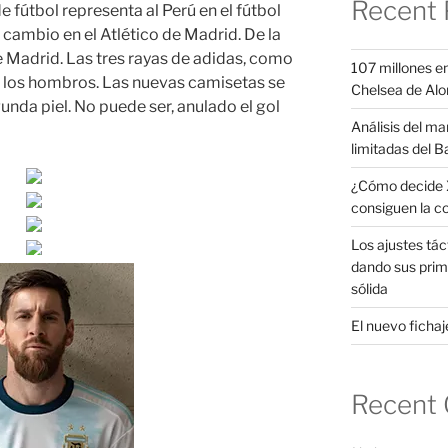
Recent 
 fútbol representa al Perú en el fútbol
 cambio en el Atlético de Madrid. De la
e Madrid. Las tres rayas de adidas, como
107 millones en
n los hombros. Las nuevas camisetas se
Chelsea de Alo
unda piel. No puede ser, anulado el gol
Análisis del ma
limitadas del B
¿Cómo decide X
consiguen la c
Los ajustes tác
dando sus prim
sólida
El nuevo fichaje
Recent