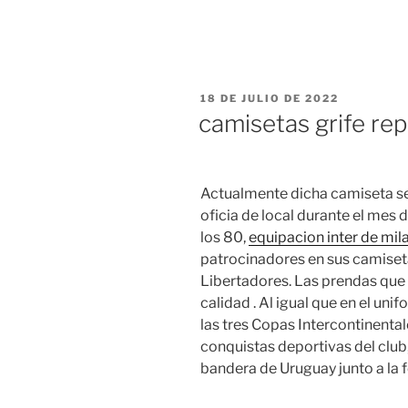
PUBLICADO
18 DE JULIO DE 2022
EL
camisetas grife rep
Actualmente dicha camiseta se 
oficia de local durante el mes 
los 80,
equipacion inter de mi
patrocinadores en sus camiset
Libertadores. Las prendas que
calidad . Al igual que en el unif
las tres Copas Intercontinenta
conquistas deportivas del club,
bandera de Uruguay junto a la 