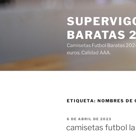
Saltar
al
SUPERVIGO
contenido
BARATAS 
Camisetas Futbol Baratas 2024 
euros. Calidad AAA.
ETIQUETA:
NOMBRES DE 
PUBLICADO
6 DE ABRIL DE 2023
EL
camisetas futbol la