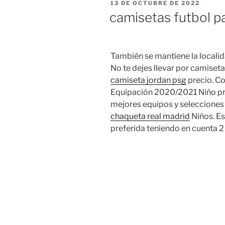
PUBLICADO
13 DE OCTUBRE DE 2022
EL
camisetas futbol p
También se mantiene la localida
No te dejes llevar por camiseta
camiseta jordan psg
precio. C
Equipación 2020/2021 Niño pre
mejores equipos y seleccione
chaqueta real madrid
Niños. Es
preferida teniendo en cuenta 2 c