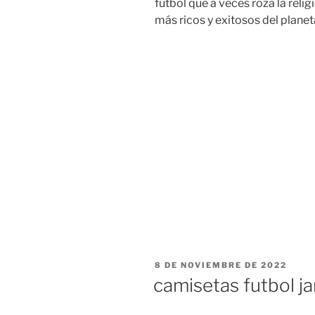
fútbol que a veces roza la relig
más ricos y exitosos del planeta
PUBLICADO
8 DE NOVIEMBRE DE 2022
EL
camisetas futbol j