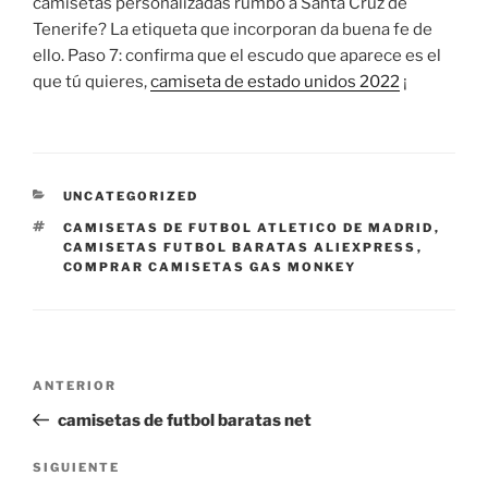
camisetas personalizadas rumbo a Santa Cruz de
Tenerife? La etiqueta que incorporan da buena fe de
ello. Paso 7: confirma que el escudo que aparece es el
que tú quieres,
camiseta de estado unidos 2022
¡
CATEGORÍAS
UNCATEGORIZED
ETIQUETAS
CAMISETAS DE FUTBOL ATLETICO DE MADRID
,
CAMISETAS FUTBOL BARATAS ALIEXPRESS
,
COMPRAR CAMISETAS GAS MONKEY
Navegación
Entrada
ANTERIOR
de
anterior:
camisetas de futbol baratas net
entradas
Siguiente
SIGUIENTE