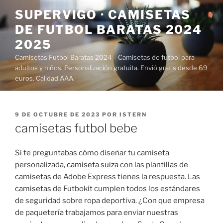
Saltar
SUPERVIGO · CAMISETAS
al
DE FUTBOL BARATAS 2024
contenido
2025
Camisetas Futbol Baratas 2024 – Camisetas de futbol para
adultos y niños. Personalización gratuita. Envió gratis desde 69
euros. Calidad AAA.
PUBLICADO
9 DE OCTUBRE DE 2023
POR
ISTERN
EL
camisetas futbol bebe
Si te preguntabas cómo diseñar tu camiseta
personalizada,
camiseta suiza
con las plantillas de
camisetas de Adobe Express tienes la respuesta. Las
camisetas de Futbokit cumplen todos los estándares
de seguridad sobre ropa deportiva. ¿Con que empresa
de paquetería trabajamos para enviar nuestras