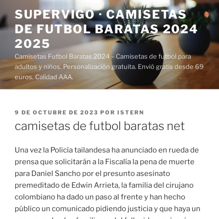
Saltar
SUPERVIGO · CAMISETAS
al
DE FUTBOL BARATAS 2024
contenido
2025
Camisetas Futbol Baratas 2024 – Camisetas de futbol para
adultos y niños. Personalización gratuita. Envió gratis desde 69
euros. Calidad AAA.
PUBLICADO
9 DE OCTUBRE DE 2023
POR
ISTERN
EL
camisetas de futbol baratas net
Una vez la Policía tailandesa ha anunciado en rueda de
prensa que solicitarán a la Fiscalía la pena de muerte
para Daniel Sancho por el presunto asesinato
premeditado de Edwin Arrieta, la familia del cirujano
colombiano ha dado un paso al frente y han hecho
público un comunicado pidiendo justicia y que haya un