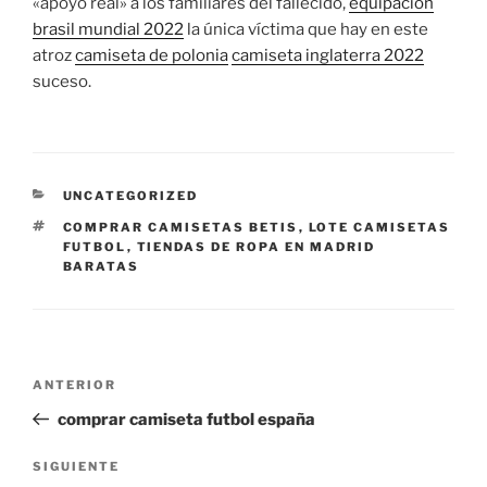
«apoyo real» a los familiares del fallecido,
equipacion
brasil mundial 2022
la única víctima que hay en este
atroz
camiseta de polonia
camiseta inglaterra 2022
suceso.
CATEGORÍAS
UNCATEGORIZED
ETIQUETAS
COMPRAR CAMISETAS BETIS
,
LOTE CAMISETAS
FUTBOL
,
TIENDAS DE ROPA EN MADRID
BARATAS
Navegación
Entrada
ANTERIOR
de
anterior:
comprar camiseta futbol españa
entradas
Siguiente
SIGUIENTE