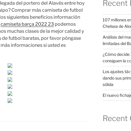
Recent 
 llegada del portero del Alavés entre hoy
quipo? Comprar más camiseta de futbol
los siguientes beneficios información
107 millones en
,
camiseta barça 2022 23
podemos
Chelsea de Alo
imos muchas clases de la mejor calidad y
Análisis del ma
s de futbol baratas, por favor póngase
limitadas del B
 más informaciones si usted es
¿Cómo decide X
consiguen la c
Los ajustes tác
dando sus prim
sólida
El nuevo fichaje
Recent