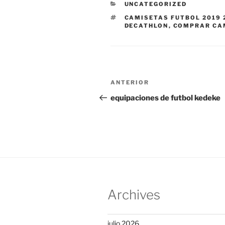
CATEGORÍAS
UNCATEGORIZED
ETIQUETAS
CAMISETAS FUTBOL 2019 
DECATHLON
,
COMPRAR CA
Navegación
Entrada
ANTERIOR
de
anterior:
equipaciones de futbol kedeke
entradas
Archives
julio 2026