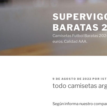
Saltar
al
SUPERVIGO
contenido
BARATAS 
Camisetas Futbol Baratas 2024 
euros. Calidad AAA.
PUBLICADO
9 DE AGOSTO DE 2022
POR
IS
EL
todo camisetas ar
Según informa nuestro compa