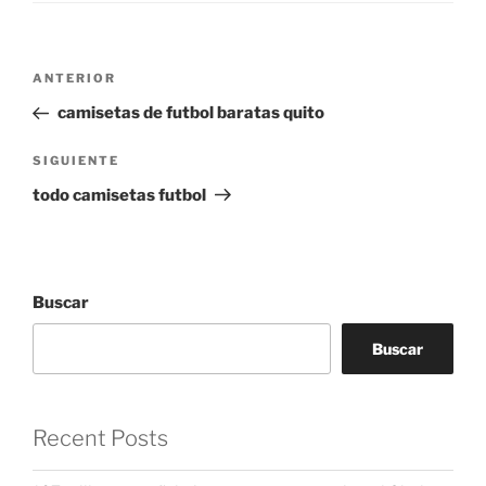
Navegación
Entrada
ANTERIOR
de
anterior:
camisetas de futbol baratas quito
entradas
Siguiente
SIGUIENTE
entrada
todo camisetas futbol
Buscar
Buscar
Recent Posts