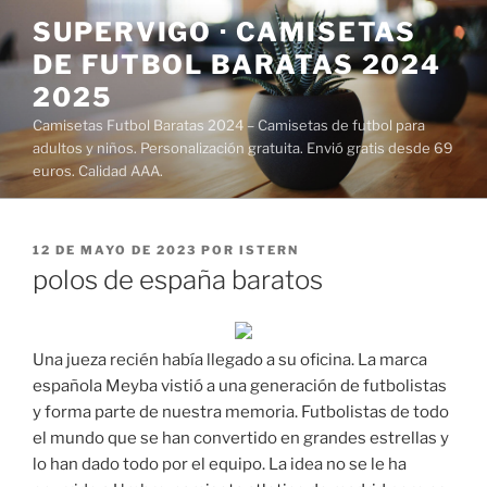
Saltar
SUPERVIGO · CAMISETAS
al
DE FUTBOL BARATAS 2024
contenido
2025
Camisetas Futbol Baratas 2024 – Camisetas de futbol para
adultos y niños. Personalización gratuita. Envió gratis desde 69
euros. Calidad AAA.
PUBLICADO
12 DE MAYO DE 2023
POR
ISTERN
EL
polos de españa baratos
Una jueza recién había llegado a su oficina. La marca
española Meyba vistió a una generación de futbolistas
y forma parte de nuestra memoria. Futbolistas de todo
el mundo que se han convertido en grandes estrellas y
lo han dado todo por el equipo. La idea no se le ha