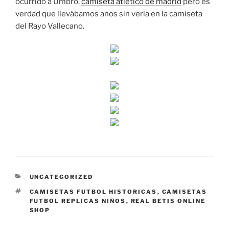
ocurrido a Umbro,
camiseta atletico de madrid
pero es
verdad que llevábamos años sin verla en la camiseta
del Rayo Vallecano.
CATEGORÍAS
UNCATEGORIZED
ETIQUETAS
CAMISETAS FUTBOL HISTORICAS
,
CAMISETAS
FUTBOL REPLICAS NIÑOS
,
REAL BETIS ONLINE
SHOP