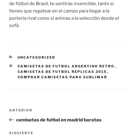
de fútbol de Brasil, te sentirás invencible, tanto si
tienes que regatear en el campo para llegar a la
portería rival como si animas a la selección desde el
sofá.
CATEGORÍAS
UNCATEGORIZED
ETIQUETAS
CAMISETAS DE FUTBOL ARGENTINO RETRO
,
CAMISETAS DE FUTBOL REPLICAS 2015
,
COMPRAR CAMISETAS PARA SUBLIMAR
Navegación
Entrada
ANTERIOR
de
anterior:
camisetas de futbol en madrid baratas
entradas
Siguiente
SIGUIENTE