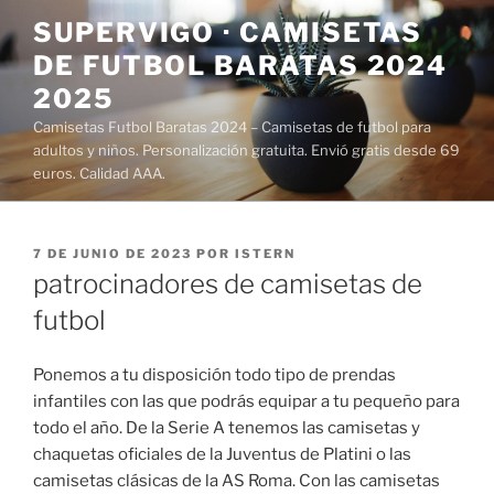
Saltar
SUPERVIGO · CAMISETAS
al
DE FUTBOL BARATAS 2024
contenido
2025
Camisetas Futbol Baratas 2024 – Camisetas de futbol para
adultos y niños. Personalización gratuita. Envió gratis desde 69
euros. Calidad AAA.
PUBLICADO
7 DE JUNIO DE 2023
POR
ISTERN
EL
patrocinadores de camisetas de
futbol
Ponemos a tu disposición todo tipo de prendas
infantiles con las que podrás equipar a tu pequeño para
todo el año. De la Serie A tenemos las camisetas y
chaquetas oficiales de la Juventus de Platini o las
camisetas clásicas de la AS Roma. Con las camisetas