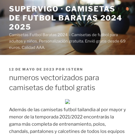
Saltar
SUPERVIGO · CAMISETAS
al
DE FUTBOL BARATAS 2024
contenido
2025
Camisetas Futbol Baratas 2024 – Camisetas de futbol para
adultos y niños. Personalización gratuita. Envió gratis desde 69
euros. Calidad AAA.
PUBLICADO
12 DE MAYO DE 2023
POR
ISTERN
EL
numeros vectorizados para
camisetas de futbol gratis
Además de las camisetas futbol tailandia al por mayor y
menor de la temporada 2021/2022 encontrarás la
gama más completa de entrenamiento, polos,
chandals, pantalones y calcetines de todos los equipos