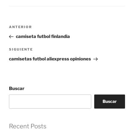
Navegación
Entrada
ANTERIOR
de
anterior:
camiseta futbol finlandia
entradas
Siguiente
SIGUIENTE
entrada
camisetas futbol aliexpress opiniones
Buscar
Buscar
Recent Posts