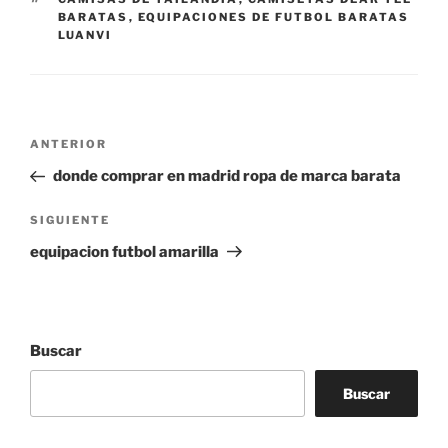
BARATAS
,
EQUIPACIONES DE FUTBOL BARATAS
LUANVI
Navegación
Entrada
ANTERIOR
de
anterior:
donde comprar en madrid ropa de marca barata
entradas
Siguiente
SIGUIENTE
entrada
equipacion futbol amarilla
Buscar
Buscar