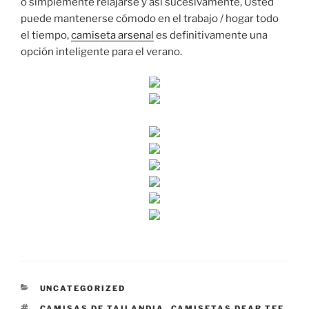
o simplemente relajarse y así sucesivamente, Usted
puede mantenerse cómodo en el trabajo / hogar todo
el tiempo,
camiseta arsenal
es definitivamente una
opción inteligente para el verano.
CATEGORÍAS
UNCATEGORIZED
ETIQUETAS
CAMISAS DE TAILANDIA
,
CAMISETAS DEAR TEE