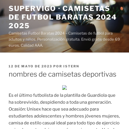
Saltar
SUPERVIGO · CAMISETAS
al
DE FUTBOL BARATAS 2024
contenido
2025
Camisetas Futbol Baratas 2024 – Camisetas de futbol para
adultos y niños. Personalización gratuita. Envió gratis desde 69
euros. Calidad AAA.
PUBLICADO
12 DE MAYO DE 2023
POR
ISTERN
EL
nombres de camisetas deportivas
Es el último futbolista de la plantilla de Guardiola que
ha sobrevivido, despidiendo a toda una generación.
Ocasión: Unisex hace que sea adecuado para
estudiantes adolescentes y hombres jóvenes mujeres,
camisa de estilo casual ideal para todo tipo de ejercicio