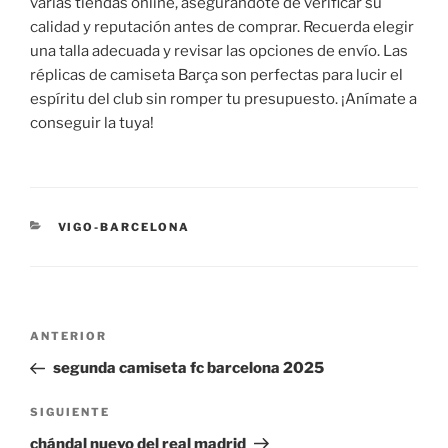
varias tiendas online, asegurándote de verificar su
calidad y reputación antes de comprar. Recuerda elegir
una talla adecuada y revisar las opciones de envío. Las
réplicas de camiseta Barça son perfectas para lucir el
espíritu del club sin romper tu presupuesto. ¡Anímate a
conseguir la tuya!
CATEGORÍAS
VIGO-BARCELONA
Navegación
Entrada
ANTERIOR
de
anterior:
segunda camiseta fc barcelona 2025
entradas
Siguiente
SIGUIENTE
entrada
chándal nuevo del real madrid