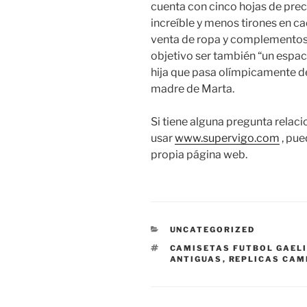
cuenta con cinco hojas de pr
increíble y menos tirones en ca
venta de ropa y complementos,
objetivo ser también “un espac
hija que pasa olímpicamente del
madre de Marta.
Si tiene alguna pregunta rela
usar
www.supervigo.com
, pue
propia página web.
CATEGORÍAS
UNCATEGORIZED
ETIQUETAS
CAMISETAS FUTBOL GAEL
ANTIGUAS
,
REPLICAS CAM