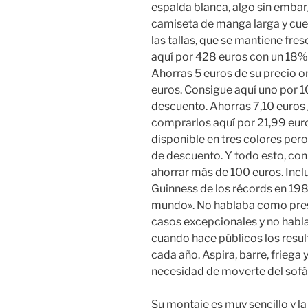
espalda blanca, algo sin embar
camiseta de manga larga y cu
las tallas, que se mantiene fr
aquí por 428 euros con un 18% 
Ahorras 5 euros de su precio o
euros. Consigue aquí uno por 
descuento. Ahorras 7,10 euros
comprarlos aquí por 21,99 eur
disponible en tres colores per
de descuento. Y todo esto, co
ahorrar más de 100 euros. Incl
Guinness de los récords en 19
mundo». No hablaba como pres
casos excepcionales y no hab
cuando hace públicos los resul
cada año. Aspira, barre, friega
necesidad de moverte del sofá
Su montaje es muy sencillo y l