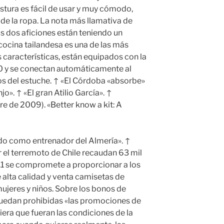
postura es fácil de usar y muy cómodo,
 de la ropa. La nota más llamativa de
as dos aficiones están teniendo un
ocina tailandesa es una de las más
 características, están equipados con la
.0 y se conectan automáticamente al
os del estuche. ↑ «El Córdoba «absorbe»
o». ↑ «El gran Atilio García». ↑
e de 2009). «Better know a kit: A
do como entrenador del Almería». ↑
 el terremoto de Chile recaudan 63 mil
.1 se compromete a proporcionar a los
 alta calidad y venta camisetas de
ujeres y niños. Sobre los bonos de
quedan prohibidas «las promociones de
iera que fueran las condiciones de la