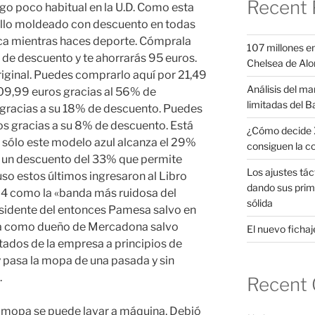
Recent 
go poco habitual en la U.D. Como esta
ello moldeado con descuento en todas
esca mientras haces deporte. Cómprala
107 millones en
de descuento y te ahorrarás 95 euros.
Chelsea de Alo
riginal. Puedes comprarlo aquí por 21,49
Análisis del ma
109,99 euros gracias al 56% de
limitadas del B
 gracias a su 18% de descuento. Puedes
os gracias a su 8% de descuento. Está
¿Cómo decide X
o sólo este modelo azul alcanza el 29%
consiguen la c
n un descuento del 33% que permite
Los ajustes tác
uso estos últimos ingresaron al Libro
dando sus prim
84 como la «banda más ruidosa del
sólida
idente del entonces Pamesa salvo en
la como dueño de Mercadona salvo
El nuevo fichaje
tados de la empresa a principios de
 y pasa la mopa de una pasada y sin
.
Recent
a mopa se puede lavar a máquina. Debió