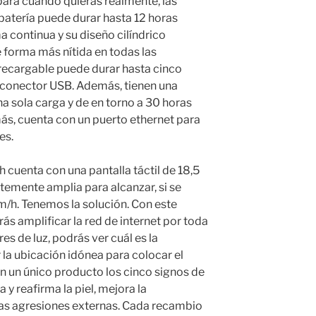
para cuando quieras realmente, las
 batería puede durar hasta 12 horas
continua y su diseño cilíndrico
e forma más nítida en todas las
o recargable puede durar hasta cinco
n conector USB. Además, tienen una
a sola carga y de en torno a 30 horas
s, cuenta con un puerto ethernet para
es.
cuenta con una pantalla táctil de 18,5
ntemente amplia para alcanzar, si se
km/h. Tenemos la solución. Con este
ás amplificar la red de internet por toda
es de luz, podrás ver cuál es la
 la ubicación idónea para colocar el
n un único producto los cinco signos de
ta y reafirma la piel, mejora la
las agresiones externas. Cada recambio