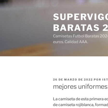
Saltar
al
SUPERVIGO
contenido
BARATAS 
Camisetas Futbol Baratas 2024 
euros. Calidad AAA.
PUBLICADO
26 DE MARZO DE 2022
POR
IS
EL
mejores uniformes
La camiseta de esta primera eq
de camiseta rojiblanca, formada