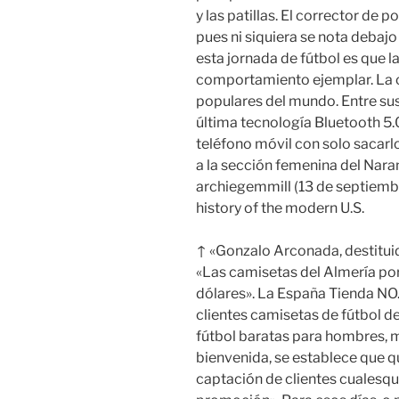
y las patillas. El corrector de 
pues ni siquiera se nota debajo
esta jornada de fútbol es que l
comportamiento ejemplar. La c
populares del mundo. Entre sus
última tecnología Bluetooth 5
teléfono móvil con solo sacarl
a la sección femenina del Naranj
archiegemmill (13 de septiembr
history of the modern U.S.
↑ «Gonzalo Arconada, destitui
«Las camisetas del Almería por
dólares». La España Tienda NO
clientes camisetas de fútbol de
fútbol baratas para hombres, m
bienvenida, se establece que 
captación de clientes cualesqu