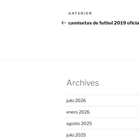
Navegación
Entrada
ANTERIOR
de
anterior:
camisetas de futbol 2019 oficia
entradas
Archives
julio 2026
enero 2026
agosto 2025
julio 2025