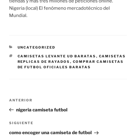
tiendas y más tres millones de peticiones online.
Nigeria (local) El fenómeno mercadotécnico del
Mundial.
CATEGORÍAS
UNCATEGORIZED
ETIQUETAS
CAMISETAS LEVANTE UD BARATAS
,
CAMISETAS
REPLICAS DE RAYADOS
,
COMPRAR CAMISETAS
DE FUTBOL OFICIALES BARATAS
Navegación
Entrada
ANTERIOR
de
anterior:
nigeria camiseta futbol
entradas
Siguiente
SIGUIENTE
entrada
como encoger una camiseta de futbol