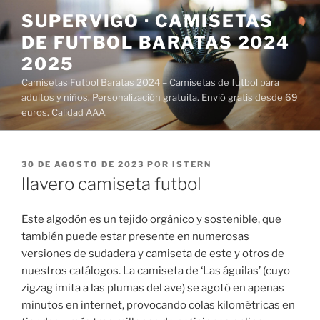
Saltar
SUPERVIGO · CAMISETAS
al
DE FUTBOL BARATAS 2024
contenido
2025
Camisetas Futbol Baratas 2024 – Camisetas de futbol para
adultos y niños. Personalización gratuita. Envió gratis desde 69
euros. Calidad AAA.
PUBLICADO
30 DE AGOSTO DE 2023
POR
ISTERN
EL
llavero camiseta futbol
Este algodón es un tejido orgánico y sostenible, que
también puede estar presente en numerosas
versiones de sudadera y camiseta de este y otros de
nuestros catálogos. La camiseta de ‘Las águilas’ (cuyo
zigzag imita a las plumas del ave) se agotó en apenas
minutos en internet, provocando colas kilométricas en