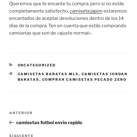
Queremos que te encante tu compra, pero si no estás
completamente satisfecho,
camiseta japon
estaremos
encantados de aceptar devoluciones dentro de los 14
días de la compra. Ten en cuenta que estás comprando
camisetas que son de «ajuste normal».
CATEGORÍAS
UNCATEGORIZED
ETIQUETAS
CAMISETAS BARATAS MLS
,
CAMISETAS JORDAN
BARATAS
,
COMPRAR CAMISETAS PECADO ZERO
Navegación
Entrada
ANTERIOR
de
anterior:
camisetas futbol envio rapido
entradas
Siguiente
SIGUIENTE