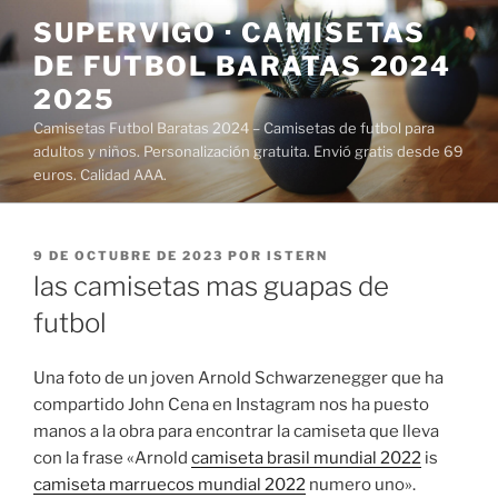
Saltar
SUPERVIGO · CAMISETAS
al
DE FUTBOL BARATAS 2024
contenido
2025
Camisetas Futbol Baratas 2024 – Camisetas de futbol para
adultos y niños. Personalización gratuita. Envió gratis desde 69
euros. Calidad AAA.
PUBLICADO
9 DE OCTUBRE DE 2023
POR
ISTERN
EL
las camisetas mas guapas de
futbol
Una foto de un joven Arnold Schwarzenegger que ha
compartido John Cena en Instagram nos ha puesto
manos a la obra para encontrar la camiseta que lleva
con la frase «Arnold
camiseta brasil mundial 2022
is
camiseta marruecos mundial 2022
numero uno».