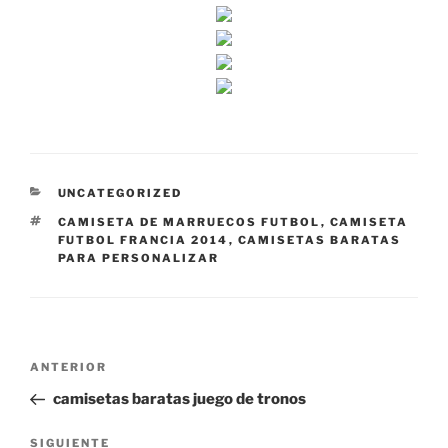
CATEGORÍAS
UNCATEGORIZED
ETIQUETAS
CAMISETA DE MARRUECOS FUTBOL
,
CAMISETA
FUTBOL FRANCIA 2014
,
CAMISETAS BARATAS
PARA PERSONALIZAR
Navegación
Entrada
ANTERIOR
de
anterior:
camisetas baratas juego de tronos
entradas
Siguiente
SIGUIENTE