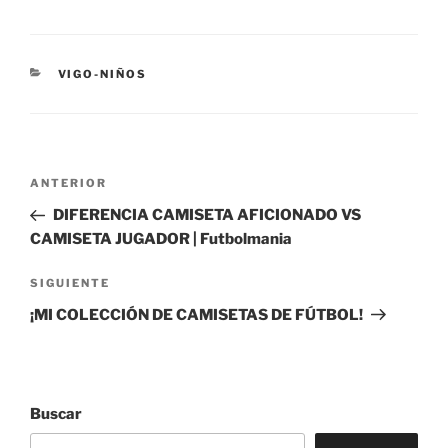
CATEGORÍAS
VIGO-NIÑOS
Navegación
Entrada
ANTERIOR
de
anterior:
DIFERENCIA CAMISETA AFICIONADO VS
entradas
CAMISETA JUGADOR | Futbolmania
Siguiente
SIGUIENTE
entrada
¡MI COLECCIÓN DE CAMISETAS DE FÚTBOL!
Buscar