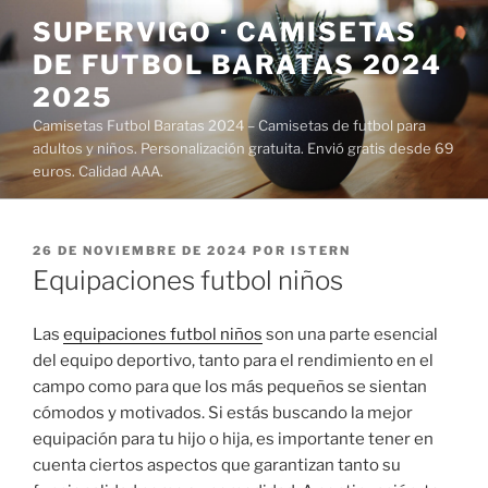
Saltar
SUPERVIGO · CAMISETAS
al
DE FUTBOL BARATAS 2024
contenido
2025
Camisetas Futbol Baratas 2024 – Camisetas de futbol para
adultos y niños. Personalización gratuita. Envió gratis desde 69
euros. Calidad AAA.
PUBLICADO
26 DE NOVIEMBRE DE 2024
POR
ISTERN
EL
Equipaciones futbol niños
Las
equipaciones futbol niños
son una parte esencial
del equipo deportivo, tanto para el rendimiento en el
campo como para que los más pequeños se sientan
cómodos y motivados. Si estás buscando la mejor
equipación para tu hijo o hija, es importante tener en
cuenta ciertos aspectos que garantizan tanto su