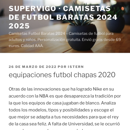
Saltar
SUPERVIGO · CAMISETAS
al
DE FUTBOL BARATAS 2024
contenido
2025
Camisetas Futbol Baratas 2024 – Camisetas de futbol para
adultos y niños. Personalización gratuita. Envió gratis desde 69
euros. Calidad AAA.
PUBLICADO
26 DE MARZO DE 2022
POR
ISTERN
EL
equipaciones futbol chapas 2020
Otras de las innovaciones que ha logrado Nike en su
acuerdo con la NBA es que desaparezca la tradición por
la que los equipos de casa jugaban de blanco. Analiza
todos los modelos, tipos y posibilidades y escoge el
que mejor se adapta a tus necesidades para que el rey
de la casa sea feliz. A falta de Universidad, se le ocurrió