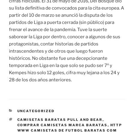
cifras ridículas. El 31 de mayo de 2016, Del Bosque dio
su lista definitiva de convocados para la cita europea. A
partir del 10 de marzo se anunció la disputa de los
partidos de Liga a puerta cerrada (sin público) para
frenar el avance de la pandemia. Tuve la suerte
saborear la Liga por dentro, conocer a algunos de sus
protagonistas, contar historias de partidos
intrascendentes y de otros que luego fueron
históricos. No obstante fue una decepcionante
temporada en Liga en la que solo se pudo ser 7º y
Kempes hizo solo 12 goles, cifra muy lejana a los 24 y
28 de los dos años anteriores.
CATEGORÍAS
UNCATEGORIZED
ETIQUETAS
CAMISETAS BARATAS PULL AND BEAR
,
COMPRAR CAMISETAS MARCA BARATAS
,
HTTP
WWW CAMISETAS DE FUTBOL BARATAS COM