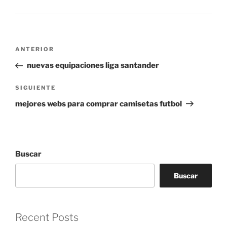
Navegación
Entrada
ANTERIOR
de
anterior:
nuevas equipaciones liga santander
entradas
Siguiente
SIGUIENTE
entrada
mejores webs para comprar camisetas futbol
Buscar
Buscar
Recent Posts