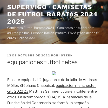
Saltar
SUPERVIGO · CAMISETAS
al
DE FUTBOL BARATAS 2024
contenido
2025
Camisetas Futbol Baratas 2024 – Camisetas de futbol para
adultos y niños. Personalización gratuita. Envió gratis desde 69
euros. Calidad AAA.
PUBLICADO
13 DE OCTUBRE DE 2022
POR
ISTERN
EL
equipaciones futbol bebes
En este equipo había jugadores de la talla de Andreas
Möller, Stéphane Chapuisat,
equipacion manchester
city 2022 23
Matthias Sammer y Jürgen Kohler entre
otros. En la temporada 2004/05, a instancias de la
Fundación del Centenario, se formó un pequeño