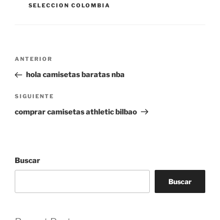
SELECCION COLOMBIA
Navegación
Entrada
ANTERIOR
de
anterior:
hola camisetas baratas nba
entradas
Siguiente
SIGUIENTE
entrada
comprar camisetas athletic bilbao
Buscar
Buscar