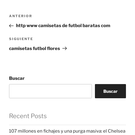
Navegación
Entrada
ANTERIOR
de
anterior:
http www camisetas de futbol baratas com
entradas
Siguiente
SIGUIENTE
entrada
camisetas futbol flores
Buscar
Buscar
Recent Posts
107 millones en fichajes y una purga masiva: el Chelsea