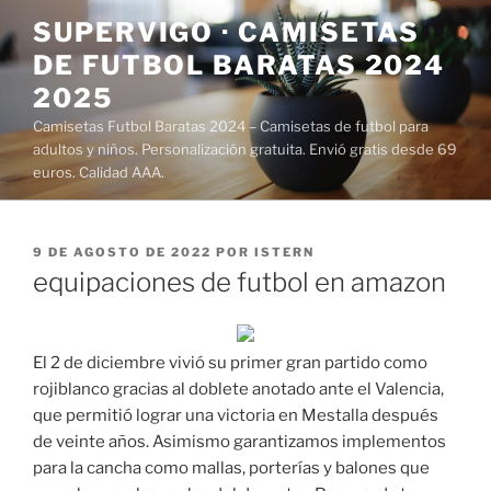
Saltar
SUPERVIGO · CAMISETAS
al
DE FUTBOL BARATAS 2024
contenido
2025
Camisetas Futbol Baratas 2024 – Camisetas de futbol para
adultos y niños. Personalización gratuita. Envió gratis desde 69
euros. Calidad AAA.
PUBLICADO
9 DE AGOSTO DE 2022
POR
ISTERN
EL
equipaciones de futbol en amazon
El 2 de diciembre vivió su primer gran partido como
rojiblanco gracias al doblete anotado ante el Valencia,
que permitió lograr una victoria en Mestalla después
de veinte años. Asimismo garantizamos implementos
para la cancha como mallas, porterías y balones que