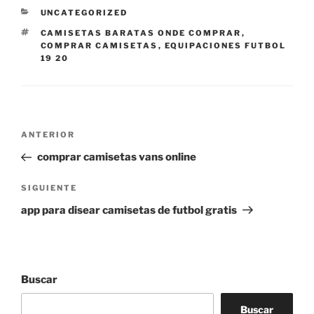
CATEGORÍAS
UNCATEGORIZED
ETIQUETAS
CAMISETAS BARATAS ONDE COMPRAR
,
COMPRAR CAMISETAS
,
EQUIPACIONES FUTBOL
19 20
Navegación
Entrada
ANTERIOR
de
anterior:
comprar camisetas vans online
entradas
Siguiente
SIGUIENTE
entrada
app para disear camisetas de futbol gratis
Buscar
Buscar