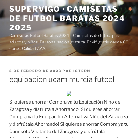
Saltar
SUPERVIGO · CAMISETAS
al
DE FUTBOL BARATAS 2024
contenido
2025
Camisetas Futbol Baratas 2024 – Camisetas de futbol para
adultos y niños. Personalización gratuita. Envió gratis desde 69
euros. Calidad AAA.
PUBLICADO
8 DE FEBRERO DE 2023
POR
ISTERN
EL
equipacion ucam murcia futbol
Si quieres ahorrar Compra ya tu Equipación Niño del
Zaragoza y disfrútala Ahorrando! Si quieres ahorrar
Compra ya tu Equipación Alternativa Niño del Zaragoza
y disfrútala Ahorrando! Si quieres ahorrar Compra ya tu
Camiseta Visitante del Zaragoza y disfrútala