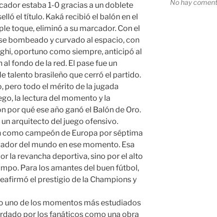
No hay comenta
cador estaba 1-0 gracias a un doblete
elló el título. Kaká recibió el balón en el
ple toque, eliminó a su marcador. Con el
 pase bombeado y curvado al espacio, con
zaghi, oportuno como siempre, anticipó al
al fondo de la red. El pase fue un
 talento brasileño que cerró el partido.
, pero todo el mérito de la jugada
ego, la lectura del momento y la
n por qué ese año ganó el Balón de Oro.
 un arquitecto del juego ofensivo.
ilan como campeón de Europa por séptima
ugador del mundo en ese momento. Esa
por la revancha deportiva, sino por el alto
ampo. Para los amantes del buen fútbol,
reafirmó el prestigio de la Champions y
ndo uno de los momentos más estudiados
cordado por los fanáticos como una obra