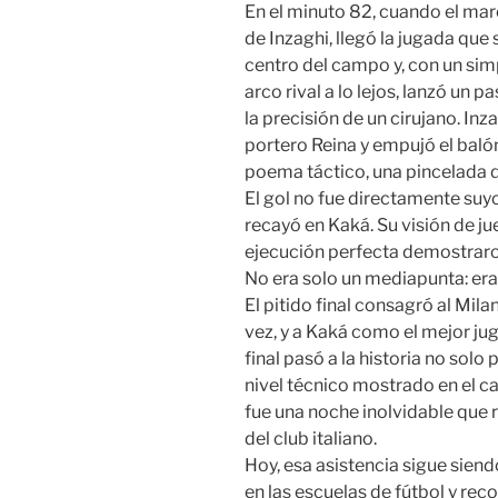
En el minuto 82, cuando el mar
de Inzaghi, llegó la jugada que s
centro del campo y, con un sim
arco rival a lo lejos, lanzó un
la precisión de un cirujano. In
portero Reina y empujó el balón 
poema táctico, una pincelada de
El gol no fue directamente suyo
recayó en Kaká. Su visión de ju
ejecución perfecta demostraro
No era solo un mediapunta: era
El pitido final consagró al M
vez, y a Kaká como el mejor j
final pasó a la historia no solo 
nivel técnico mostrado en el c
fue una noche inolvidable que 
del club italiano.
Hoy, esa asistencia sigue sie
en las escuelas de fútbol y re