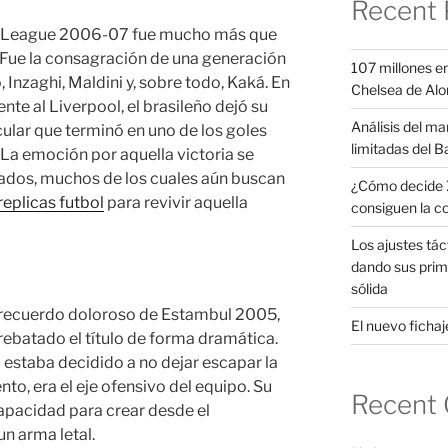
Recent 
ns League 2006-07 fue mucho más que
 Fue la consagración de una generación
107 millones en
 Inzaghi, Maldini y, sobre todo, Kaká. En
Chelsea de Alo
te al Liverpool, el brasileño dejó su
Análisis del ma
ular que terminó en uno de los goles
limitadas del B
La emoción por aquella victoria se
nados, muchos de los cuales aún buscan
¿Cómo decide X
eplicas futbol
para revivir aquella
consiguen la c
Los ajustes tác
dando sus prim
sólida
el recuerdo doloroso de Estambul 2005,
El nuevo fichaje
rebatado el título de forma dramática.
 estaba decidido a no dejar escapar la
to, era el eje ofensivo del equipo. Su
Recent
capacidad para crear desde el
n arma letal.