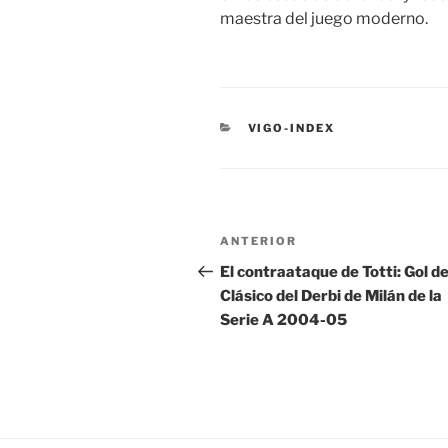
maestra del juego moderno.
CATEGORÍAS
VIGO-INDEX
Navegación
Entrada
ANTERIOR
de
anterior:
El contraataque de Totti: Gol de
Clásico del Derbi de Milán de la
entradas
Serie A 2004-05