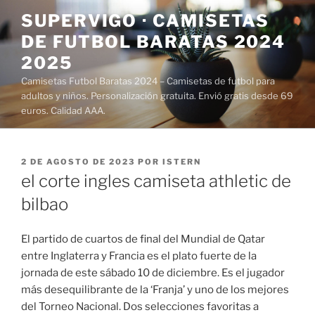
Saltar
SUPERVIGO · CAMISETAS
al
DE FUTBOL BARATAS 2024
contenido
2025
Camisetas Futbol Baratas 2024 – Camisetas de futbol para
adultos y niños. Personalización gratuita. Envió gratis desde 69
euros. Calidad AAA.
PUBLICADO
2 DE AGOSTO DE 2023
POR
ISTERN
EL
el corte ingles camiseta athletic de
bilbao
El partido de cuartos de final del Mundial de Qatar
entre Inglaterra y Francia es el plato fuerte de la
jornada de este sábado 10 de diciembre. Es el jugador
más desequilibrante de la ‘Franja’ y uno de los mejores
del Torneo Nacional. Dos selecciones favoritas a