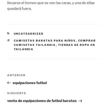
llevarse el torneo que se ven las caras, y una de ellas
quedará fuera.
CATEGORÍAS
UNCATEGORIZED
ETIQUETAS
CAMISETAS BARATAS PARA NIÑOS
,
COMPRAR
CAMISETAS TAILANDIA
,
TIENDAS DE ROPA EN
TAILANDIA
Navegación
Entrada
ANTERIOR
de
anterior:
equipaciones futbol
entradas
Siguiente
SIGUIENTE
entrada
venta de equipaciones de futbol baratas