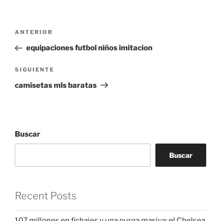
Navegación
Entrada
ANTERIOR
de
anterior:
equipaciones futbol niños imitacion
entradas
Siguiente
SIGUIENTE
entrada
camisetas mls baratas
Buscar
Buscar
Recent Posts
107 millones en fichajes y una purga masiva: el Chelsea