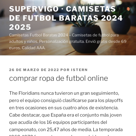
Saltar
SUPERVIGO · CAMISETAS
al
DE FUTBOL BARATAS 2024
contenido
2025
Camisetas Futbol Baratas 2024 – Camisetas de futbol para
adultos y niños. Personalización gratuita. Envió gratis desde 69
euros. Calidad AAA.
PUBLICADO
26 DE MARZO DE 2022
POR
ISTERN
EL
comprar ropa de futbol online
The Floridians nunca tuvieron un gran seguimiento,
pero el equipo consiguió clasificarse para los playoffs
en tres ocasiones en sus cuatro años de existencia.
Cabe destacar, que España era el conjunto más joven
que acudía de los 16 equipos participantes del
campeonato, con 25,47 años de media. La temporada