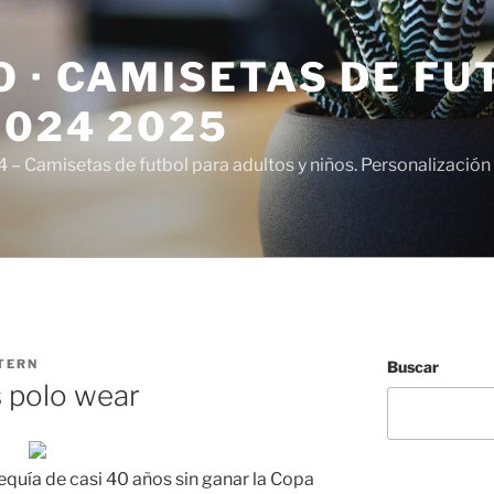
 · CAMISETAS DE FU
2024 2025
– Camisetas de futbol para adultos y niños. Personalización 
TERN
Buscar
 polo wear
quía de casi 40 años sin ganar la Copa