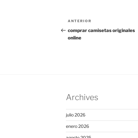
Navegación
Entrada
ANTERIOR
de
anterior:
comprar camisetas originales
online
entradas
Archives
julio 2026
enero 2026
agosto 2025