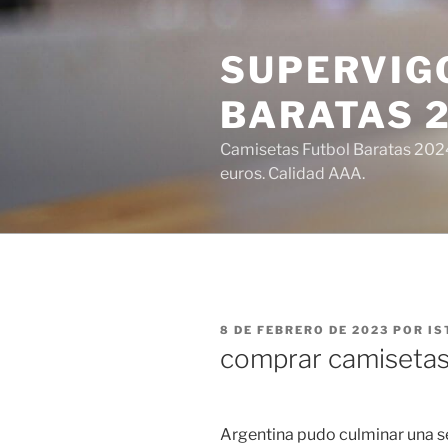
Saltar
al
SUPERVIGO
contenido
BARATAS 
Camisetas Futbol Baratas 2024 
euros. Calidad AAA.
PUBLICADO
8 DE FEBRERO DE 2023
POR
IS
EL
comprar camisetas
Argentina pudo culminar una se