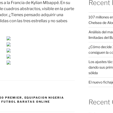
Recent 
s a la Francia de Kylian Mbappé. En su
e cuadros abstractos, visible en la parte
ador. ¿Tienes pensado adquirir una
107 millones en
idas con las tres estrellas y no sabes
Chelsea de Alo
Análisis del ma
limitadas del B
¿Cómo decide X
consiguen la c
Los ajustes tác
dando sus prim
sólida
El nuevo fichaje
20 PREMIER
,
EQUIPACION NIGERIA
Recent
E FUTBOL BARATAS ONLINE