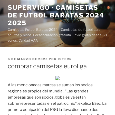
Saltar
SUPERVIGO · CAMISETAS
al
DE FUTBOL BARATAS 2024
contenido
2025
Camisetas Futbol Baratas 2024 – Camisetas de futbol para
adultos y niños. Personalización gratuita. Envió gratis desde 69
euros. Calidad AAA.
PUBLICADO
6 DE MARZO DE 2023
POR
ISTERN
EL
comprar camisetas euroliga
A las mencionadas marcas se suman los socios
regionales propios del mundial. “Las grandes
empresas que son socios globales ya están
sobrerrepresentadas en el patrocinio”, explica Báez. La
primera equipación del PSG la lleva diseñando dos