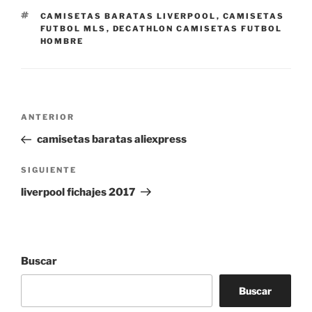
ETIQUETAS
CAMISETAS BARATAS LIVERPOOL
,
CAMISETAS
FUTBOL MLS
,
DECATHLON CAMISETAS FUTBOL
HOMBRE
Navegación
Entrada
ANTERIOR
de
anterior:
camisetas baratas aliexpress
entradas
Siguiente
SIGUIENTE
entrada
liverpool fichajes 2017
Buscar
Buscar