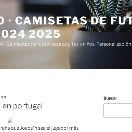
 · CAMISETAS DE FU
2024 2025
– Camisetas de futbol para adultos y niños. Personalización 
ERN
Buscar
 en portugal
traña que Joaquín sea el jugador más