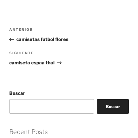
Navegación
Entrada
ANTERIOR
de
anterior:
camisetas futbol flores
entradas
Siguiente
SIGUIENTE
entrada
camiseta espaa thai
Buscar
Buscar
Recent Posts