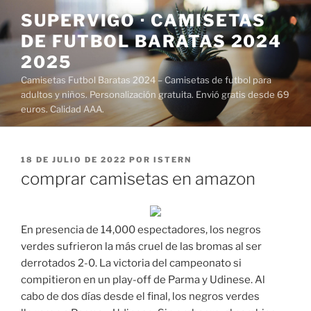
Saltar
SUPERVIGO · CAMISETAS
al
DE FUTBOL BARATAS 2024
contenido
2025
Camisetas Futbol Baratas 2024 – Camisetas de futbol para
adultos y niños. Personalización gratuita. Envió gratis desde 69
euros. Calidad AAA.
PUBLICADO
18 DE JULIO DE 2022
POR
ISTERN
EL
comprar camisetas en amazon
En presencia de 14,000 espectadores, los negros
verdes sufrieron la más cruel de las bromas al ser
derrotados 2-0. La victoria del campeonato si
compitieron en un play-off de Parma y Udinese. Al
cabo de dos días desde el final, los negros verdes