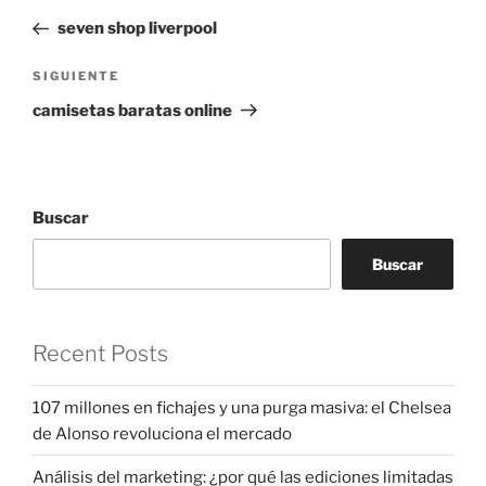
de
anterior:
seven shop liverpool
entradas
Siguiente
SIGUIENTE
entrada
camisetas baratas online
Buscar
Buscar
Recent Posts
107 millones en fichajes y una purga masiva: el Chelsea
de Alonso revoluciona el mercado
Análisis del marketing: ¿por qué las ediciones limitadas