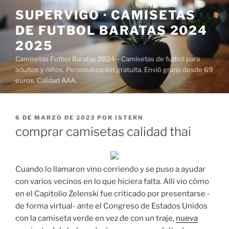
Saltar
SUPERVIGO · CAMISETAS
al
DE FUTBOL BARATAS 2024
contenido
2025
Camisetas Futbol Baratas 2024 – Camisetas de futbol para
adultos y niños. Personalización gratuita. Envió gratis desde 69
euros. Calidad AAA.
PUBLICADO
6 DE MARZO DE 2023
POR
ISTERN
EL
comprar camisetas calidad thai
Cuando lo llamaron vino corriendo y se puso a ayudar
con varios vecinos en lo que hiciera falta. Allí vio cómo
en el Capitolio Zelenski fue criticado por presentarse -
de forma virtual- ante el Congreso de Estados Unidos
con la camiseta verde en vez de con un traje,
nueva