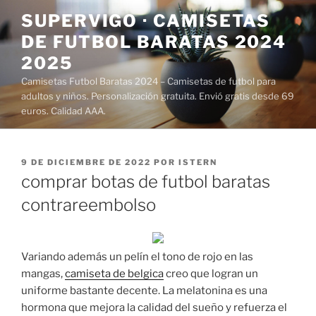
Saltar
SUPERVIGO · CAMISETAS
al
DE FUTBOL BARATAS 2024
contenido
2025
Camisetas Futbol Baratas 2024 – Camisetas de futbol para
adultos y niños. Personalización gratuita. Envió gratis desde 69
euros. Calidad AAA.
PUBLICADO
9 DE DICIEMBRE DE 2022
POR
ISTERN
EL
comprar botas de futbol baratas
contrareembolso
Variando además un pelín el tono de rojo en las
mangas,
camiseta de belgica
creo que logran un
uniforme bastante decente. La melatonina es una
hormona que mejora la calidad del sueño y refuerza el