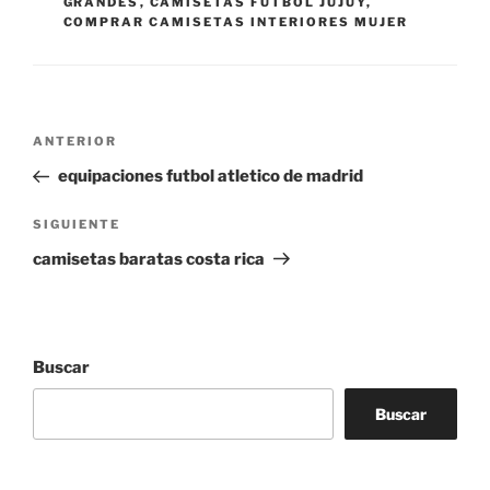
GRANDES
,
CAMISETAS FUTBOL JUJUY
,
COMPRAR CAMISETAS INTERIORES MUJER
Navegación
Entrada
ANTERIOR
de
anterior:
equipaciones futbol atletico de madrid
entradas
Siguiente
SIGUIENTE
entrada
camisetas baratas costa rica
Buscar
Buscar