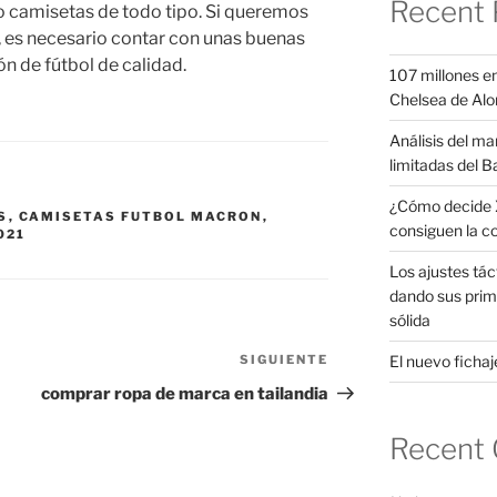
Recent 
do camisetas de todo tipo. Si queremos
l, es necesario contar con unas buenas
ón de fútbol de calidad.
107 millones en
Chelsea de Alo
Análisis del ma
limitadas del B
¿Cómo decide X
S
,
CAMISETAS FUTBOL MACRON
,
consiguen la c
021
Los ajustes tác
dando sus prim
sólida
El nuevo fichaje
SIGUIENTE
Siguiente
entrada
comprar ropa de marca en tailandia
Recent