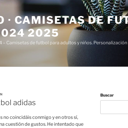
 · CAMISETAS DE FU
2024 2025
– Camisetas de futbol para adultos y niños. Personalización 
RN
Buscar
tbol adidas
s no coincidáis conmigo y en otros sí,
 una cuestión de gustos. He intentado que