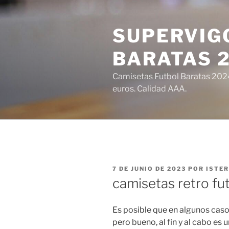
Saltar
al
SUPERVIGO
contenido
BARATAS 
Camisetas Futbol Baratas 2024 
euros. Calidad AAA.
PUBLICADO
7 DE JUNIO DE 2023
POR
ISTE
EL
camisetas retro fu
Es posible que en algunos caso
pero bueno, al fin y al cabo es