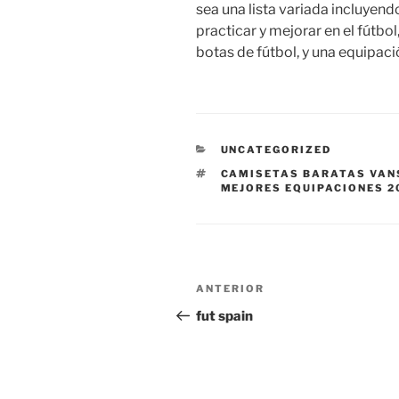
sea una lista variada incluyen
practicar y mejorar en el fútbo
botas de fútbol, y una equipaci
CATEGORÍAS
UNCATEGORIZED
ETIQUETAS
CAMISETAS BARATAS VAN
MEJORES EQUIPACIONES 2
Navegación
Entrada
ANTERIOR
de
anterior:
fut spain
entradas