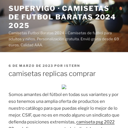
Saltar
SUPERVIGO · CAMISETAS
al
DE FUTBOL BARATAS 2024
contenido
2025
Camisetas Futbol Baratas 2024 – Camisetas de futbol para
adultos y niños. Personalización gratuita. Envió gratis desde 69
euros. Calidad AAA.
PUBLICADO
6 DE MARZO DE 2023
POR
ISTERN
EL
camisetas replicas comprar
Somos amantes del fútbol en todas sus variantes y por
eso tenemos una amplia oferta de productos en
nuestro catálogo para que puedas elegir lo mejor de lo
mejor. CSIF, que no es en modo alguno un sindicato que
defienda posiciones extremistas,
camiseta psg 2022