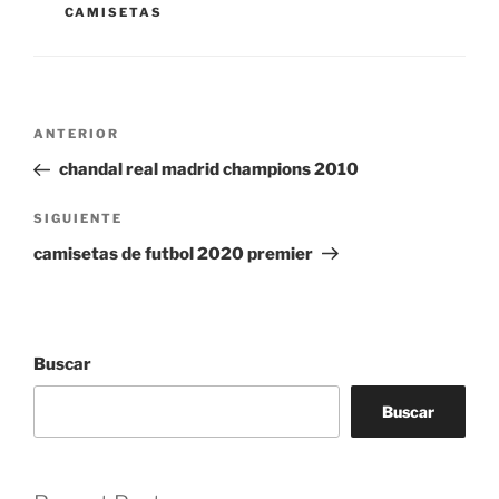
CAMISETAS
Navegación
Entrada
ANTERIOR
de
anterior:
chandal real madrid champions 2010
entradas
Siguiente
SIGUIENTE
entrada
camisetas de futbol 2020 premier
Buscar
Buscar