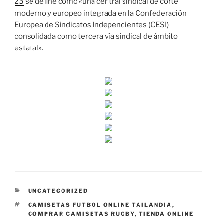
23
se define como «una central sindical de corte
moderno y europeo integrada en la Confederación
Europea de Sindicatos Independientes (CESI)
consolidada como tercera vía sindical de ámbito
estatal».
CATEGORÍAS
UNCATEGORIZED
ETIQUETAS
CAMISETAS FUTBOL ONLINE TAILANDIA
,
COMPRAR CAMISETAS RUGBY
,
TIENDA ONLINE