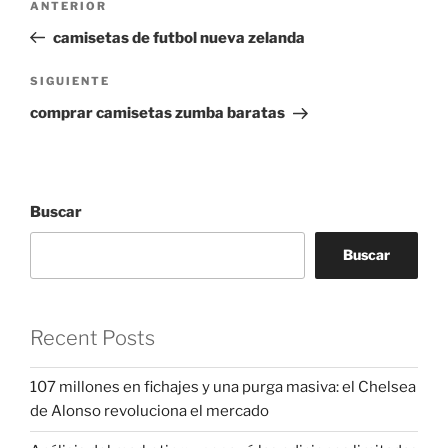
Entrada
ANTERIOR
de
anterior:
camisetas de futbol nueva zelanda
entradas
Siguiente
SIGUIENTE
entrada
comprar camisetas zumba baratas
Buscar
Buscar
Recent Posts
107 millones en fichajes y una purga masiva: el Chelsea
de Alonso revoluciona el mercado