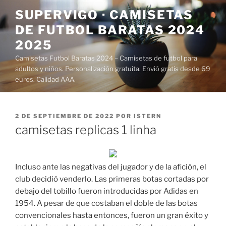
Saltar
SUPERVIGO · CAMISETAS
al
DE FUTBOL BARATAS 2024
contenido
2025
Camisetas Futbol Baratas 2024 – Camisetas de futbol para
adultos y niños. Personalización gratuita. Envió gratis desde 69
euros. Calidad AAA.
PUBLICADO
2 DE SEPTIEMBRE DE 2022
POR
ISTERN
EL
camisetas replicas 1 linha
Incluso ante las negativas del jugador y de la afición, el
club decidió venderlo. Las primeras botas cortadas por
debajo del tobillo fueron introducidas por Adidas en
1954. A pesar de que costaban el doble de las botas
convencionales hasta entonces, fueron un gran éxito y