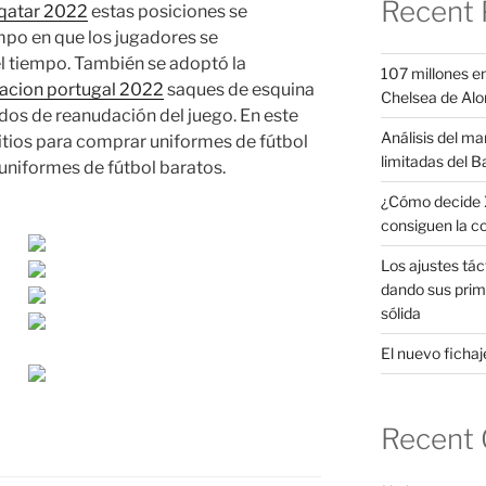
Recent 
qatar 2022
estas posiciones se
mpo en que los jugadores se
 tiempo. También se adoptó la
107 millones en
acion portugal 2022
saques de esquina
Chelsea de Alo
s de reanudación del juego. En este
Análisis del ma
itios para comprar uniformes de fútbol
limitadas del B
uniformes de fútbol baratos.
¿Cómo decide X
consiguen la c
Los ajustes tác
dando sus prim
sólida
El nuevo fichaje
Recent