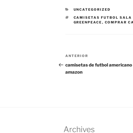
CATEGORÍAS
UNCATEGORIZED
ETIQUETAS
CAMISETAS FUTBOL SALA
GREENPEACE
,
COMPRAR CA
Navegación
Entrada
ANTERIOR
de
anterior:
camisetas de futbol americano
amazon
entradas
Archives