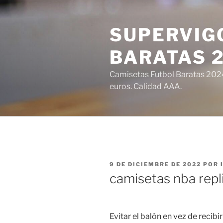
Saltar
al
SUPERVIGO
contenido
BARATAS 
Camisetas Futbol Baratas 2024 
euros. Calidad AAA.
PUBLICADO
9 DE DICIEMBRE DE 2022
POR
EL
camisetas nba repl
Evitar el balón en vez de recib