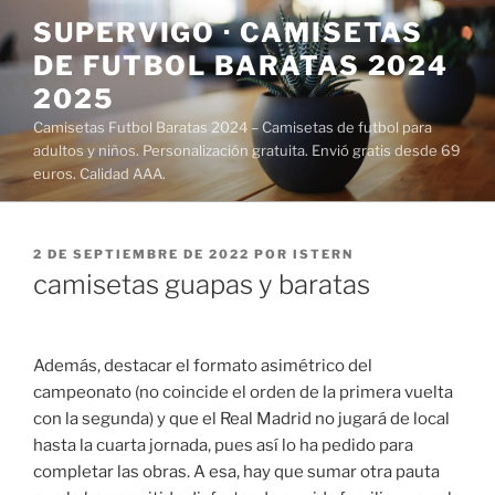
Saltar
SUPERVIGO · CAMISETAS
al
DE FUTBOL BARATAS 2024
contenido
2025
Camisetas Futbol Baratas 2024 – Camisetas de futbol para
adultos y niños. Personalización gratuita. Envió gratis desde 69
euros. Calidad AAA.
PUBLICADO
2 DE SEPTIEMBRE DE 2022
POR
ISTERN
EL
camisetas guapas y baratas
Además, destacar el formato asimétrico del
campeonato (no coincide el orden de la primera vuelta
con la segunda) y que el Real Madrid no jugará de local
hasta la cuarta jornada, pues así lo ha pedido para
completar las obras. A esa, hay que sumar otra pauta