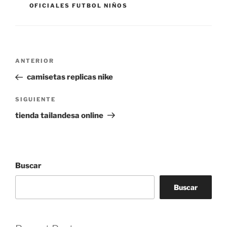
OFICIALES FUTBOL NIÑOS
Navegación
Entrada
ANTERIOR
de
anterior:
camisetas replicas nike
entradas
Siguiente
SIGUIENTE
entrada
tienda tailandesa online
Buscar
Buscar