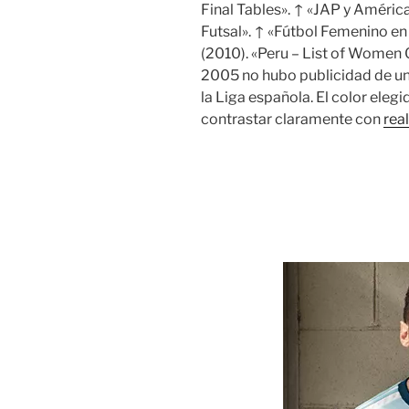
Final Tables». ↑ «JAP y América
Futsal». ↑ «Fútbol Femenino e
(2010). «Peru – List of Wome
2005 no hubo publicidad de u
la Liga española. El color eleg
contrastar claramente con
real