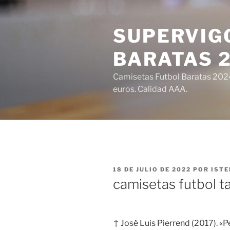
Saltar
al
SUPERVIGO
contenido
BARATAS 
Camisetas Futbol Baratas 2024 
euros. Calidad AAA.
PUBLICADO
18 DE JULIO DE 2022
POR
ISTE
EL
camisetas futbol ta
↑ José Luis Pierrend (2017). «