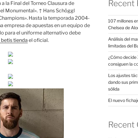
Recent 
 a la Final del Torneo Clausura de
n el Monumental». ↑ Hans Schöggl
n Champions». Hasta la temporada 2004-
107 millones en
na empresa de apuestas en un equipo de
Chelsea de Alo
ido para el uniforme alternativo debe
Análisis del ma
 betis tienda
el oficial.
limitadas del B
¿Cómo decide X
consiguen la c
Los ajustes tác
dando sus prim
sólida
El nuevo fichaje
Recent