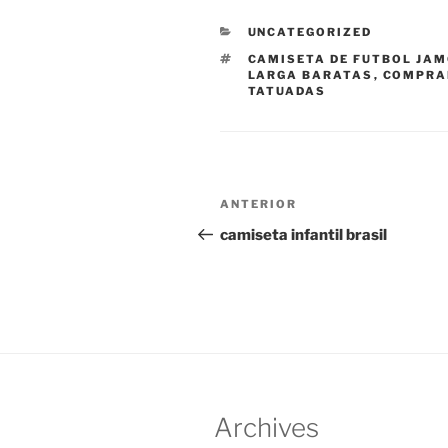
CATEGORÍAS
UNCATEGORIZED
ETIQUETAS
CAMISETA DE FUTBOL JA
LARGA BARATAS
,
COMPRAR
TATUADAS
Navegación
Entrada
ANTERIOR
de
anterior:
camiseta infantil brasil
entradas
Archives