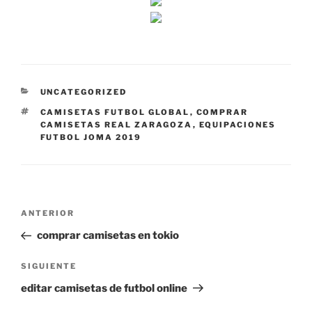
CATEGORÍAS
UNCATEGORIZED
ETIQUETAS
CAMISETAS FUTBOL GLOBAL
,
COMPRAR
CAMISETAS REAL ZARAGOZA
,
EQUIPACIONES
FUTBOL JOMA 2019
Navegación
Entrada
ANTERIOR
de
anterior:
comprar camisetas en tokio
entradas
Siguiente
SIGUIENTE
entrada
editar camisetas de futbol online