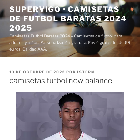
Saltar
SUPERVIGO · CAMISETAS
al
DE FUTBOL BARATAS 2024
contenido
2025
Camisetas Futbol Baratas 2024 – Camisetas de futbol para
adultos y niños. Personalización gratuita. Envió gratis desde 69
euros. Calidad AAA.
PUBLICADO
13 DE OCTUBRE DE 2022
POR
ISTERN
EL
camisetas futbol new balance