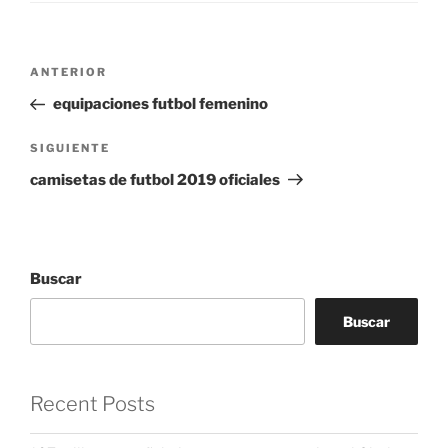
Navegación
Entrada
ANTERIOR
de
anterior:
equipaciones futbol femenino
entradas
Siguiente
SIGUIENTE
entrada
camisetas de futbol 2019 oficiales
Buscar
Buscar
Recent Posts