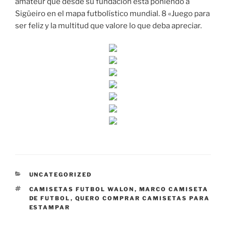
amateur que desde su fundación está poniendo a
Sigüeiro en el mapa futbolístico mundial. 8 «Juego para
ser feliz y la multitud que valore lo que deba apreciar.
CATEGORÍAS
UNCATEGORIZED
ETIQUETAS
CAMISETAS FUTBOL WALON
,
MARCO CAMISETA
DE FUTBOL
,
QUERO COMPRAR CAMISETAS PARA
ESTAMPAR