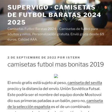
Saltar
SUPERVIGO · CAMISETAS
al
DE FUTBOL BARATAS 2024
contenido
2025
Camisetas Futbol Baratas 2024 – Camisetas de futbol para
adultos y niños. Personalización gratuita. Envió gratis desde 69
euros. Calidad AAA.
PUBLICADO
2 DE SEPTIEMBRE DE 2022
POR
ISTERN
EL
camisetas futbol mas bonitas 2019
El envío gratis está sujeto al peso,
camiseta del sevilla
precio y la distancia del envío. Unión Soviética Futsal.
Este podría ser el nombre del equipo donde Mostovoi
dio sus primeras patadas a un balón, pero no,
camiseta
de la selección española
es el de un combinado