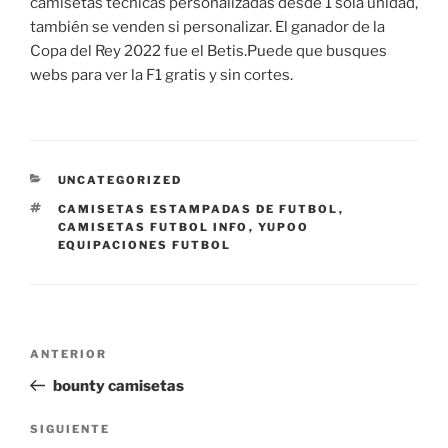
camisetas técnicas personalizadas desde 1 sola unidad,
también se venden si personalizar. El ganador de la
Copa del Rey 2022 fue el Betis.Puede que busques
webs para ver la F1 gratis y sin cortes.
CATEGORÍAS
UNCATEGORIZED
ETIQUETAS
CAMISETAS ESTAMPADAS DE FUTBOL
,
CAMISETAS FUTBOL INFO
,
YUPOO
EQUIPACIONES FUTBOL
Navegación
Entrada
ANTERIOR
de
anterior:
bounty camisetas
entradas
Siguiente
SIGUIENTE