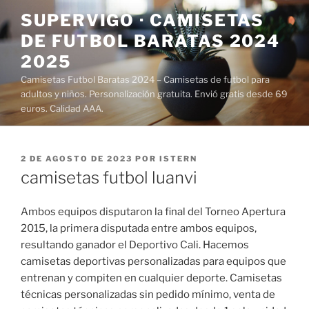
Saltar
SUPERVIGO · CAMISETAS
al
DE FUTBOL BARATAS 2024
contenido
2025
Camisetas Futbol Baratas 2024 – Camisetas de futbol para
adultos y niños. Personalización gratuita. Envió gratis desde 69
euros. Calidad AAA.
PUBLICADO
2 DE AGOSTO DE 2023
POR
ISTERN
EL
camisetas futbol luanvi
Ambos equipos disputaron la final del Torneo Apertura
2015, la primera disputada entre ambos equipos,
resultando ganador el Deportivo Cali. Hacemos
camisetas deportivas personalizadas para equipos que
entrenan y compiten en cualquier deporte. Camisetas
técnicas personalizadas sin pedido mínimo, venta de