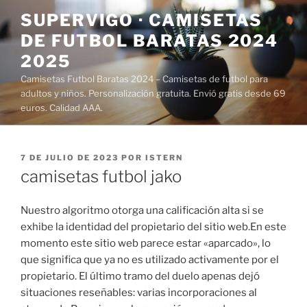
Saltar
SUPERVIGO · CAMISETAS
al
DE FUTBOL BARATAS 2024
contenido
2025
Camisetas Futbol Baratas 2024 – Camisetas de futbol para
adultos y niños. Personalización gratuita. Envió gratis desde 69
euros. Calidad AAA.
PUBLICADO
7 DE JULIO DE 2023
POR
ISTERN
EL
camisetas futbol jako
Nuestro algoritmo otorga una calificación alta si se
exhibe la identidad del propietario del sitio web.En este
momento este sitio web parece estar «aparcado», lo
que significa que ya no es utilizado activamente por el
propietario. El último tramo del duelo apenas dejó
situaciones reseñables: varias incorporaciones al