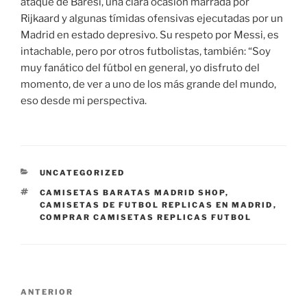
ataque de Baresi, una clara ocasión marrada por
Rijkaard y algunas tímidas ofensivas ejecutadas por un
Madrid en estado depresivo. Su respeto por Messi, es
intachable, pero por otros futbolistas, también: “Soy
muy fanático del fútbol en general, yo disfruto del
momento, de ver a uno de los más grande del mundo,
eso desde mi perspectiva.
CATEGORÍAS
UNCATEGORIZED
ETIQUETAS
CAMISETAS BARATAS MADRID SHOP
,
CAMISETAS DE FUTBOL REPLICAS EN MADRID
,
COMPRAR CAMISETAS REPLICAS FUTBOL
Navegación
Entrada
ANTERIOR
de