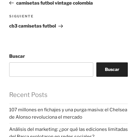
anterior:
camisetas futbol vintage colombia
entradas
Siguiente
SIGUIENTE
entrada
cb3 camisetas futbol
Buscar
Buscar
Recent Posts
107 millones en fichajes y una purga masiva: el Chelsea
de Alonso revoluciona el mercado
Análisis del marketing: ¿por qué las ediciones limitadas
del Barça explotaron en redes sociales?