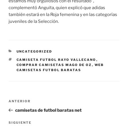
estamos muy orgullosos con el resultado”,
complementó Anguita, quien explicó que adidas
también estará en la Roja femenina y en las categorías
juveniles de la Selección.
CATEGORÍAS
UNCATEGORIZED
ETIQUETAS
CAMISETA FUTBOL RAYO VALLECANO
,
COMPRAR CAMISETAS MAGO DE OZ
,
WEB
CAMISETAS FUTBOL BARATAS
Navegación
Entrada
ANTERIOR
de
anterior:
camisetas de futbol baratas net
entradas
Siguiente
SIGUIENTE