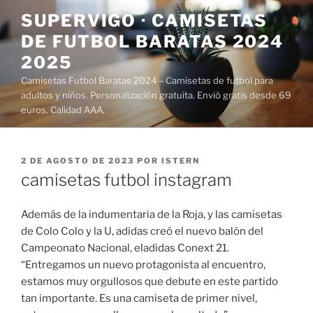
Saltar
SUPERVIGO · CAMISETAS
al
DE FUTBOL BARATAS 2024
contenido
2025
Camisetas Futbol Baratas 2024 – Camisetas de futbol para
adultos y niños. Personalización gratuita. Envió gratis desde 69
euros. Calidad AAA.
PUBLICADO
2 DE AGOSTO DE 2023
POR
ISTERN
EL
camisetas futbol instagram
Además de la indumentaria de la Roja, y las camisetas
de Colo Colo y la U, adidas creó el nuevo balón del
Campeonato Nacional, eladidas Conext 21.
“Entregamos un nuevo protagonista al encuentro,
estamos muy orgullosos que debute en este partido
tan importante. Es una camiseta de primer nivel,